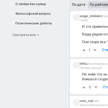
О любви без купюр
По дате
По рейтин
Философский вопрос
sergei_sheliakin
2ме
Гений
Политические дебаты
И это правильн
Когда рядом кто
Смотреть все
Они скоро все "з
1
Отв
frfrfra
2мес
Изменено
Просветленный
Не знаю что за 
боишься сходит
0
От
ronin_real
2мес
Искусственный инте