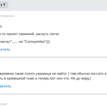
гу
с
Изменено
о.
-то пахнет свининой ,заснуть легче.
аснут",......на "Солнцепёке")))
етить
времена такие голого украинца не найти. ) там обычно поссать в
ь в кромешной тьме а теперь вот оно что. Не до жиру.(
ветить
ллект