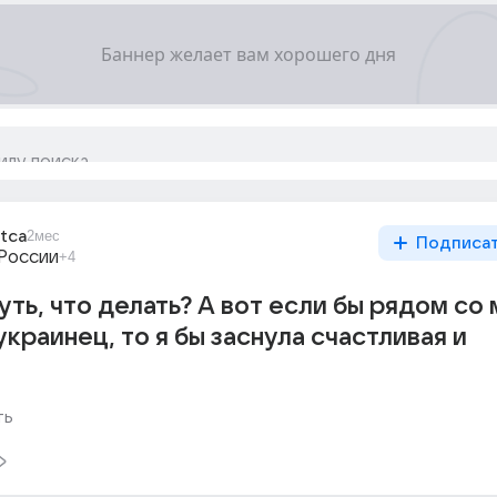
itca
2мес
Подписа
 России
+4
уть, что делать? А вот если бы рядом со
краинец, то я бы заснула счастливая и
ть