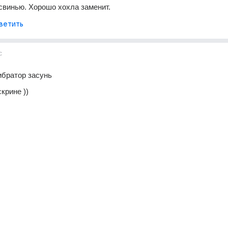
свинью. Хорошо хохла заменит.
ветить
с
вибратор засунь
скрине ))