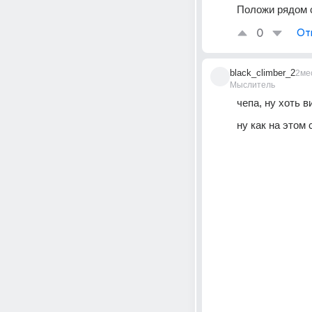
Положи рядом 
0
От
black_climber_2
2ме
Мыслитель
чепа, ну хоть 
ну как на этом 