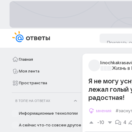
Главная
linochkakrasav
Жизнь в
Моя лента
Я не могу усн
Пространства
лежал голый у
радостная!
В ТОПЕ НА ОТВЕТАХ
мнения
#засну
Информационные технологии
-10
4
А сейчас что-то совсем другое