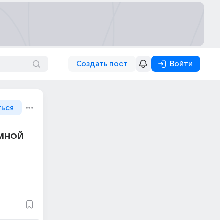
Создать пост
Войти
ться
 мной