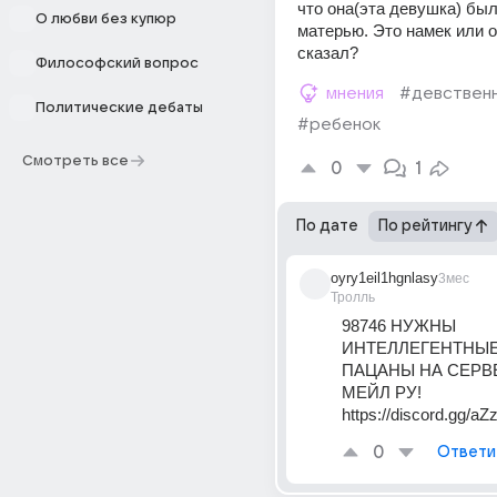
что она(эта девушка) был
О любви без купюр
матерью. Это намек или он
сказал?
Философский вопрос
мнения
#девствен
Политические дебаты
#ребенок
Смотреть все
0
1
По дате
По рейтингу
oyry1eil1hgnlasy
3мес
Тролль
98746 НУЖНЫ 
ИНТЕЛЛЕГЕНТНЫЕ,
ПАЦАНЫ НА СЕРВЕ
МЕЙЛ РУ! 
https://discord.gg/aZ
0
Ответи