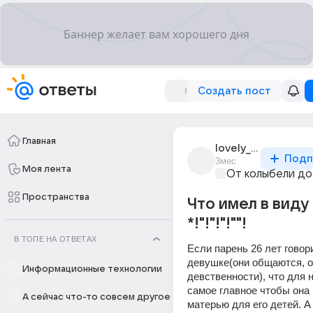
Создать пост
Главная
lovely_1527_sqwnqg
Подп
3мес
Моя лента
От колыбели до
Пространства
Что имел в виду
*!"!"!"!""!
В ТОПЕ НА ОТВЕТАХ
Если парень 26 лет говори
девушке(они общаются, о
Информационные технологии
девственности), что для н
самое главное чтобы она
А сейчас что-то совсем другое
матерью для его детей. А 