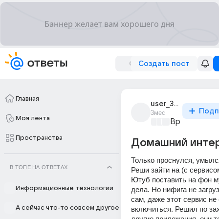
Создать пост
Главная
user_302788090
Подп
3мес
Моя лента
Время музык
Пространства
Домашний инте
Только проснулся, умылся
В ТОПЕ НА ОТВЕТАХ
Реши зайти на (с сервисом
Ютуб поставить на фон му
Информационные технологии
дела. Но нифига не загру
сам, даже этот сервис не 
А сейчас что-то совсем другое
включиться. Решил по зах
другие приложения, они то