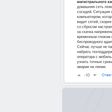
магистрального к
домашняя сеть лежит
соседей. Ситуация с
компьютером, котор
видит сетей, скорее 
со сбросом настроек
за скачка напряжени
временным глюком с
беспроводного адап
Сейчас лучше не пан
набрать техподдерж
оператора с мобильн
узнать точные сроки
аварии на линии.
-10
Отве