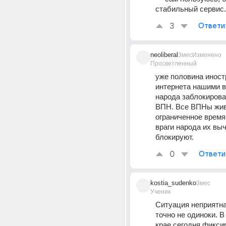
стабильный сервис.
3
Ответи
neoliberal
3мес
Изменено
Просветленный
уже половина иностр
интернета нашими в
народа заблокирова
ВПН. Все ВПНы жив
ограниченное время,
враги народа их выч
блокируют.
0
Ответи
kostia_sudenko
3мес
Ученик
Ситуация неприятная
точно не одиноки. В
крае сегодня фикси