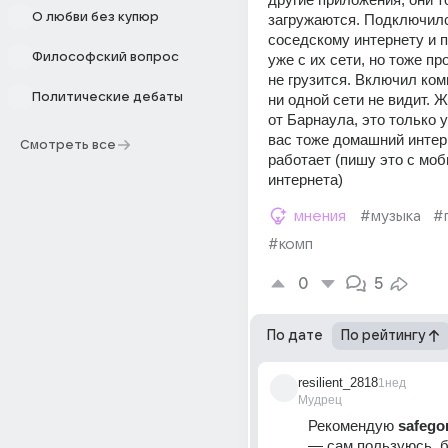
О любви без купюр
загружаются. Подключилс
соседскому интернету и п
Философский вопрос
уже с их сети, но тоже про
не грузится. Включил комп
Политические дебаты
ни одной сети не видит. Ж
от Барнаула, это только у 
вас тоже домашний интерн
Смотреть все
работает (пишу это с моб
интернета)
мнения
#музыка
#
#комп
0
5
По дате
По рейтингу
resilient_2818
1нед
Мудрец
Рекомендую 
safego
— сам пользуюсь, б