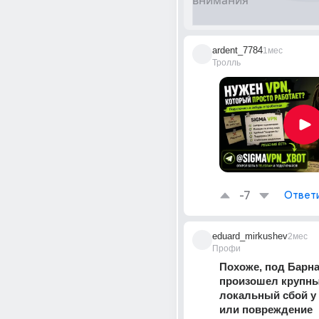
ardent_7784
1мес
Тролль
-7
Ответ
eduard_mirkushev
2мес
Профи
Похоже, под Барна
произошел крупны
локальный сбой у 
или повреждение 