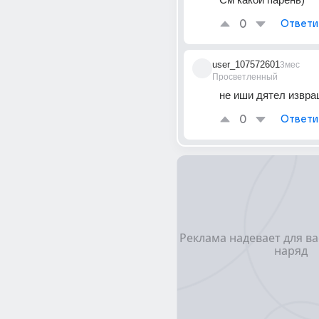
0
Ответи
user_107572601
3мес
Просветленный
не иши дятел извра
0
Ответи