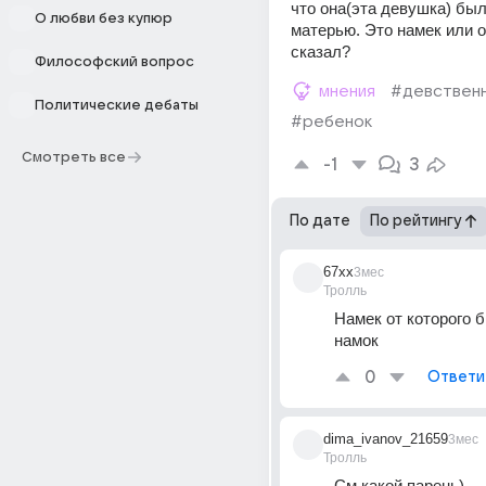
что она(эта девушка) был
О любви без купюр
матерью. Это намек или он
сказал?
Философский вопрос
мнения
#девствен
Политические дебаты
#ребенок
Смотреть все
-1
3
По дате
По рейтингу
67xx
3мес
Тролль
Намек от которого б
намок 
0
Ответи
dima_ivanov_21659
3мес
Тролль
См какой парень) 