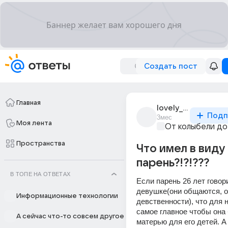
Создать пост
Главная
lovely_1527_sqwnqg
Подп
3мес
Моя лента
От колыбели до
Пространства
Что имел в виду
парень?!?!???
В ТОПЕ НА ОТВЕТАХ
Если парень 26 лет говори
девушке(они общаются, о
Информационные технологии
девственности), что для н
самое главное чтобы она
А сейчас что-то совсем другое
матерью для его детей. А 