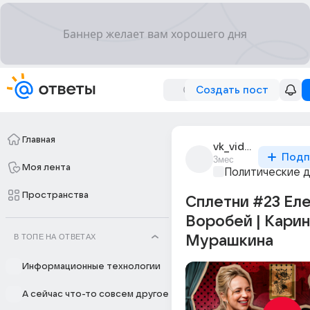
Создать пост
Главная
vk_video
Подп
3мес
Моя лента
Политические 
Пространства
Сплетни #23 Ел
Воробей | Карин
В ТОПЕ НА ОТВЕТАХ
Мурашкина
Информационные технологии
А сейчас что-то совсем другое