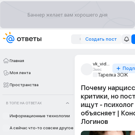
Создать пост
Главная
vk_video
Подп
3мес
Моя лента
Тарелка ЗОЖ
Пространства
Почему нарцисс
критики, но пос
В ТОПЕ НА ОТВЕТАХ
ищут - психолог
объясняет | Кон
Информационные технологии
Логинов
А сейчас что-то совсем другое