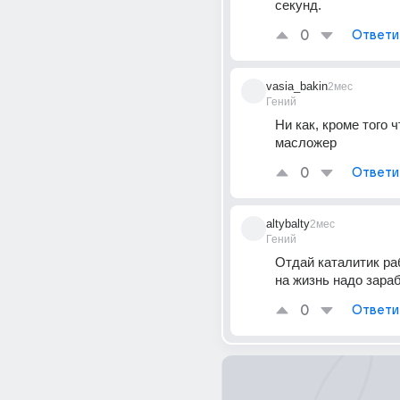
секунд.
0
Ответи
vasia_bakin
2мес
Гений
Ни как, кроме того ч
масложер
0
Ответи
altybalty
2мес
Гений
Отдай каталитик раб
на жизнь надо зара
0
Ответи