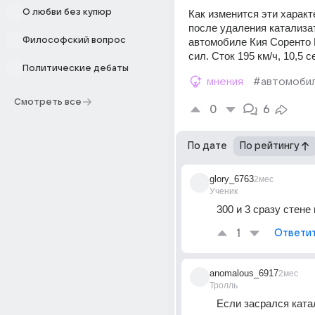
О любви без купюр
Как изменится эти характе
после удаления катализат
Философский вопрос
автомобиле Кия Соренто П
сил. Сток 195 км/ч, 10,5 с
Политические дебаты
мнения
#автомоби
Смотреть все
0
6
По дате
По рейтингу
glory_6763
2мес
Ученик
300 и 3 сразу стене 
1
Ответи
anomalous_6917
2мес
Тролль
Если засрался ката