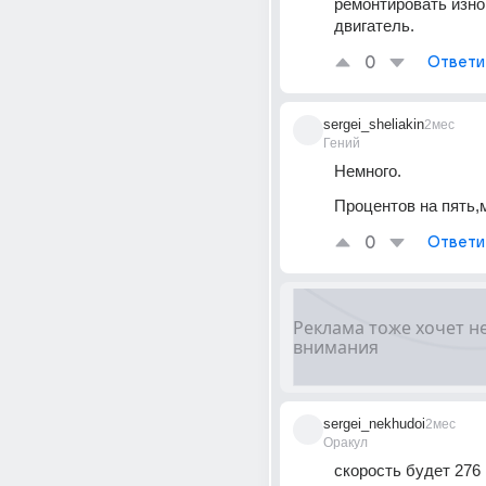
ремонтировать изно
двигатель. 
0
Ответи
sergei_sheliakin
2мес
Гений
Немного.
Процентов на пять,
0
Ответи
sergei_nekhudoi
2мес
Оракул
скорость будет 276 к