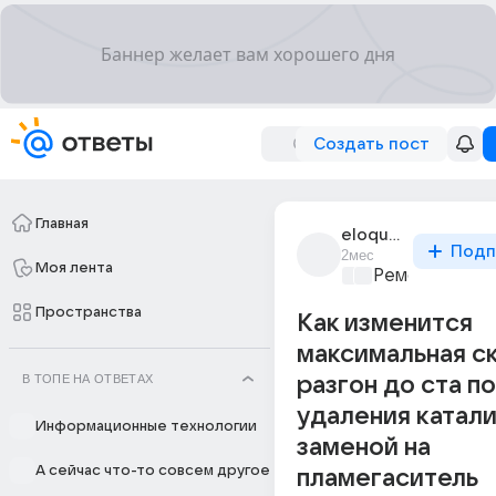
Создать пост
Главная
eloquent_6651
Подп
2мес
Моя лента
Ремонт и обс
Пространства
Как изменится
максимальная с
В ТОПЕ НА ОТВЕТАХ
разгон до ста п
удаления катали
Информационные технологии
заменой на
А сейчас что-то совсем другое
пламегаситель