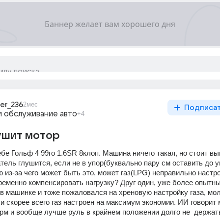
er_236
2мес
Подписа
и обслуживание авто
+4
лушит мотор
бе Гольф 4 99го 1.6SR 8клоп. Машина ничего такая, но стоит вы
атель глушится, если не в упор(буквально пару см оставить до уп
ю из-за чего может быть это, может газ(LPG) неправильно настро
ременно компенсировать нагрузку? Друг один, уже более опытны
в машинке и тоже пожаловался на хреновую настройку газа, мол
и скорее всего газ настроен на максимум экономии. ИИ говорит 
рм и вообще лучше руль в крайнем положении долго не  держать