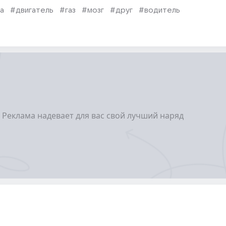
а
#двигатель
#газ
#мозг
#друг
#водитель