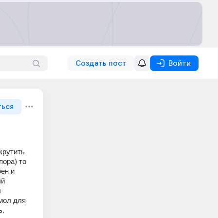
Создать пост
Войти
ться
крутить 
ора) то 
ен и 
й 
 
мол для 
. 