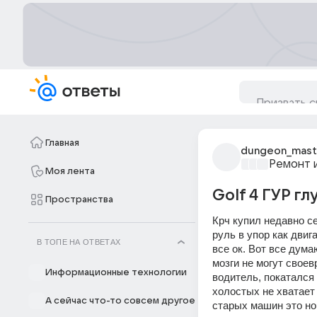
Главная
dungeon_mast
Ремонт 
Моя лента
Golf 4 ГУР г
Пространства
Крч купил недавно се
руль в упор как двиг
В ТОПЕ НА ОТВЕТАХ
все ок. Вот все дума
мозги не могут своев
Информационные технологии
водитель, покатался 
холостых не хватает 
А сейчас что-то совсем другое
старых машин это но