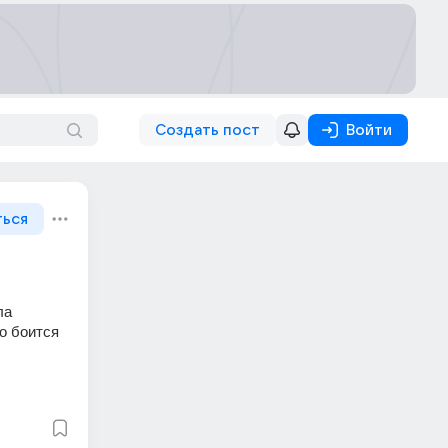
Создать пост
Войти
ться
а 
о боится 