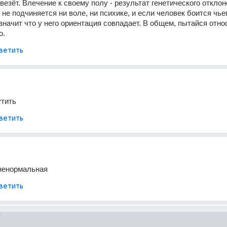
везёт. Влечение к своему полу - результат генетического отклоне
не подчиняется ни воле, ни психике, и если человек боится чьег
значит что у него ориентация совпадает. В общем, пытайся относ
о.
ветить
утить
ветить
 ненормальная
ветить