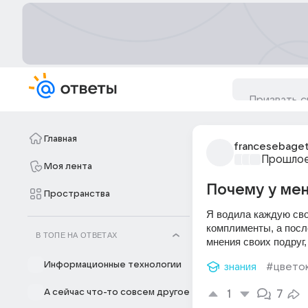
Главная
francesebaget
Прошлое,
Моя лента
Почему у мен
Пространства
Я водила каждую сво
комплименты, а после
В ТОПЕ НА ОТВЕТАХ
мнения своих подруг,
Информационные технологии
знания
#цвето
А сейчас что-то совсем другое
1
7