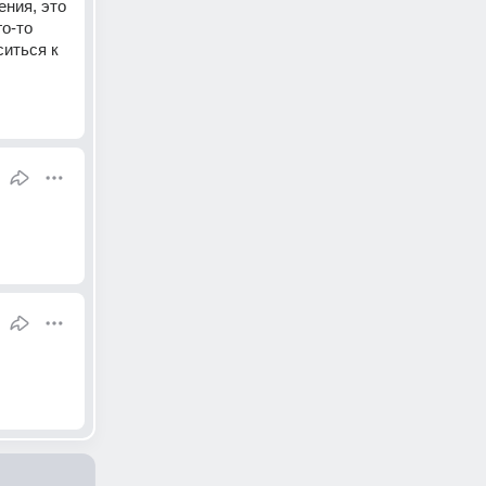
ния, это 
о-то 
иться к 