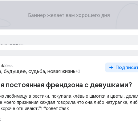
ik
2мес
Подписа
 будущее, судьба, новая жизнь
+3
я постоянная френдзона с девушками?
ю любимицу в рестики, покупала клёвые шмотки и цветы, делал
 моего признания каждая говорила что она либо натуралка, либ
 короче отшивают🫥 #совет #ask 
к