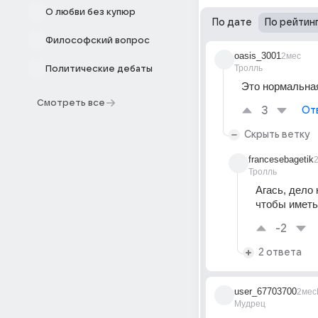
О любви без купюр
По дате
По рейтин
Философский вопрос
oasis_3001
2мес
Тролль
Политические дебаты
Это нормальная
Смотреть все
3
От
Скрыть ветку
francesebagetik
Тролль
Агась, дело 
чтобы иметь 
-2
2 ответа
user_67703700
2мес
Мудрец