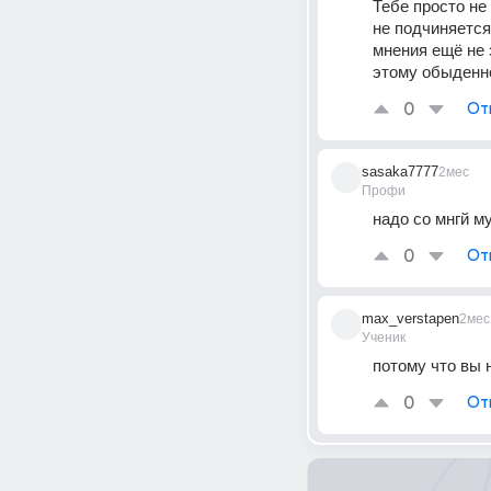
Тебе просто не 
не подчиняется 
мнения ещё не 
этому обыденн
0
От
sasaka7777
2мес
Профи
надо со мнгй м
0
От
max_verstapen
2мес
Ученик
потому что вы
0
От