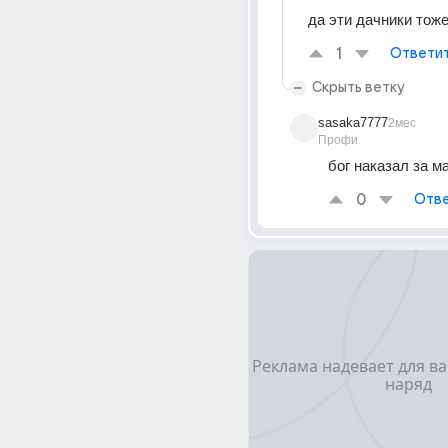
да эти дачники тож
1
Ответи
Скрыть ветку
sasaka7777
2мес
Профи
бог наказал за м
0
Отве