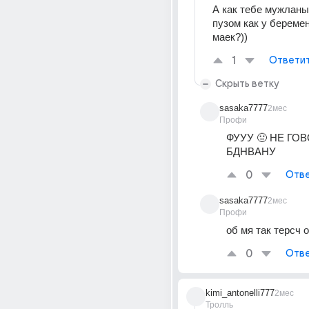
А как тебе мужланы
пузом как у беремен
маек?))
1
Ответи
Скрыть ветку
sasaka7777
2мес
Профи
ФУУУ 🤢 НЕ ГО
БДНВАНУ
0
Отве
sasaka7777
2мес
Профи
об мя так терсч 
0
Отве
kimi_antonelli777
2мес
Тролль