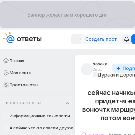
Создать пост
Главная
sasaka7777
Подп
2мес
Моя лента
Дураки и дорог
Пространства
сейчас начнкь
придетчя ех
В ТОПЕ НА ОТВЕТАХ
вонючтх маршру
Информационные технологии
потом вон
А сейчас что-то совсем другое