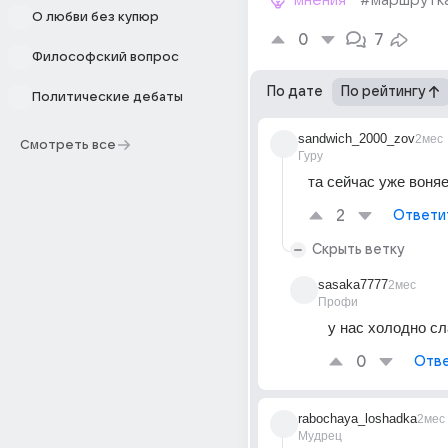
мнения
#маршрутк
О любви без купюр
0
7
Философский вопрос
По дате
По рейтингу
Политические дебаты
sandwich_2000_zov
2мес
Смотреть все
Гуру
та сейчас уже воняе
2
Ответи
Скрыть ветку
sasaka7777
2мес
Профи
у нас холодно сл
0
Отве
rabochaya_loshadka
2мес
Мудрец