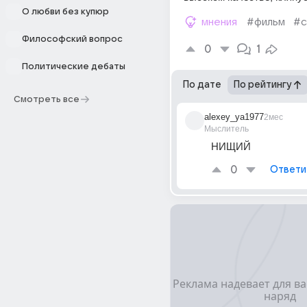
О любви без купюр
мнения
#фильм
#с
Философский вопрос
0
1
Политические дебаты
По дате
По рейтингу
Смотреть все
alexey_ya1977
2мес
Мыслитель
НИЩИЙ
0
Ответи