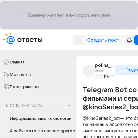
Создать пост
Главная
polina_778o
Подп
2мес
Моя лента
Киномания
+1
Пространства
Telegram Bot со
фильмами и сер
В ТОПЕ НА ОТВЕТАХ
@kinoSeries2_bo
@kinoSeries2_bot— это бот
Информационные технологии
ты найдёшь абсолютно л
сможешь смотреть его бес
А сейчас что-то совсем другое
высоком качестве, кляну