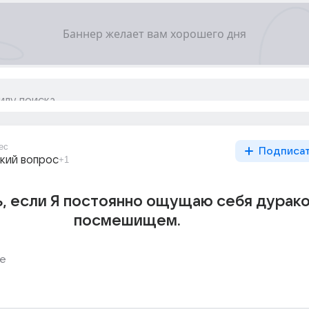
ес
Подписа
кий вопрос
+1
ь, если Я постоянно ощущаю себя дурако
посмешищем.
е