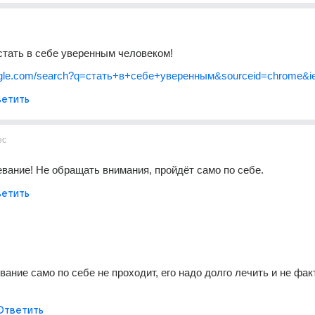
стать в себе уверенным человеком! 
oogle.com/search?q=стать+в+себе+уверенным&sourceid=chrome&i
етить
ес
вание! Не обращать внимания, пройдёт само по себе. 
етить
ание само по себе не проходит, его надо долго лечить и не факт
Ответить