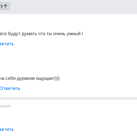
гу
 все будут думать что ты очень умный !
ветить
лча себя дураком ощущает)))
Ответить
енено
ветить