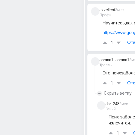
exzellent
2мес
Профи
Научитесь,как 
https://www.g
1
Отв
ohrana1_ohrana1
2м
Тролль
Это психзаболе
1
Отв
Скрыть ветку
dar_248
2мес
Гений
Псих заболев
излечится.
1