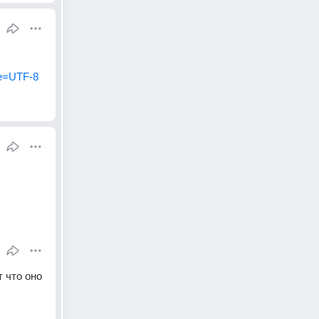
e=UTF-8
 что оно 