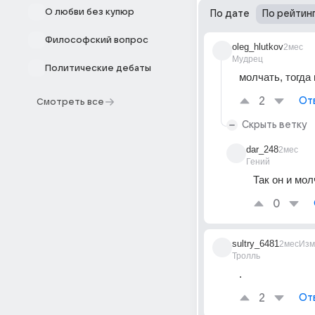
О любви без купюр
По дате
По рейтин
Философский вопрос
oleg_hlutkov
2мес
Мудрец
Политические дебаты
молчать, тогда
2
От
Смотреть все
Скрыть ветку
dar_248
2мес
Гений
Так он и мо
0
sultry_6481
2мес
Изм
Тролль
.
2
От