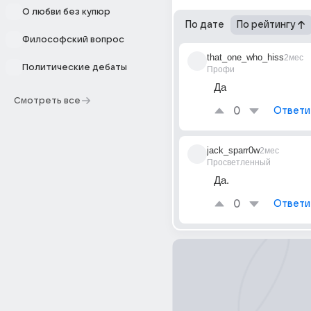
О любви без купюр
По дате
По рейтингу
Философский вопрос
that_one_who_hiss
2мес
Политические дебаты
Профи
Да
Смотреть все
0
Ответи
jack_sparr0w
2мес
Просветленный
Да.
0
Ответи