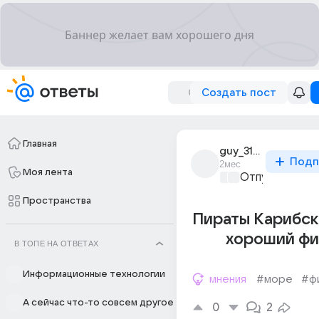
Создать пост
Главная
guy_3102
Подп
2мес
Моя лента
Отпуск мечты
Пространства
Пираты Карибск
хороший фи
В ТОПЕ НА ОТВЕТАХ
Информационные технологии
мнения
#море
#ф
А сейчас что-то совсем другое
0
2