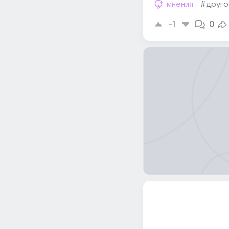
мнения
#друго
-1
0