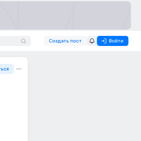
Создать пост
Войти
ться