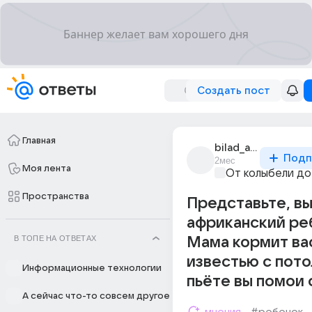
Создать пост
Главная
bilad_as_sudan
Подп
2мес
Моя лента
От колыбели до
Пространства
Представьте, в
африканский ре
В ТОПЕ НА ОТВЕТАХ
Мама кормит ва
известью с пото
Информационные технологии
пьёте вы помои 
А сейчас что-то совсем другое