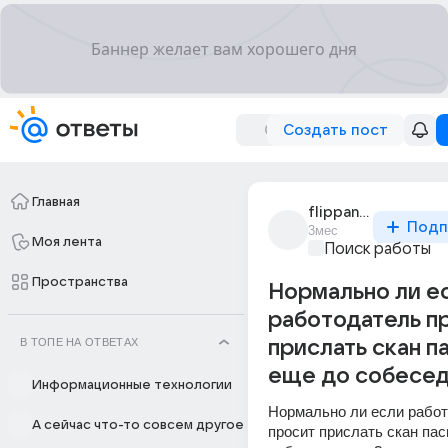
Создать пост
Главная
flippant_7819
Подп
3мес
Моя лента
Поиск работы
Пространства
Нормально ли е
работодатель п
В ТОПЕ НА ОТВЕТАХ
прислать скан п
еще до собесед
Информационные технологии
Нормально ли если работ
А сейчас что-то совсем другое
просит прислать скан пас