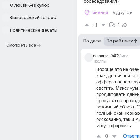
собеседования?
О любви без купюр
мнения
#другое
Философский вопрос
-1
1
Политические дебаты
По дате
По рейтингу
Смотреть все
demonic_0402
3мес
Тролль
Вообще это не очен
знак, до личной встр
оффера паспорт луч
светить. Максимум 
продиктовать данны
пропуска на проходн
режимный объект. С
полный скан незна
рискованно, так и м
могут оформить.
0
Ответи