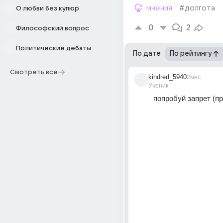
мнения
#долгота
О любви без купюр
0
2
Философский вопрос
Политические дебаты
По дате
По рейтингу
Смотреть все
kindred_5940
2мес
Ученик
попробуй запрет (п