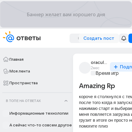
Создать пост
Главная
oracular_2772
Подп
2мес
Моя лента
Время игр
Пространства
Amazing Rp
короче я столкнулся с тем
В ТОПЕ НА ОТВЕТАХ
после того когда я запуск
нажимаю старт и выбираю
Информационные технологии
меня повляется загрузка и
грузит в итоге он просто н
А сейчас что-то совсем другое
помогите плиз