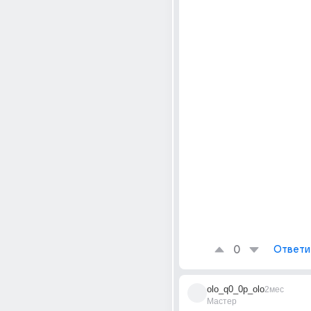
0
Ответи
olo_q0_0p_olo
2мес
Мастер