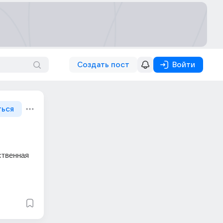
Создать пост
Войти
ться
твенная 