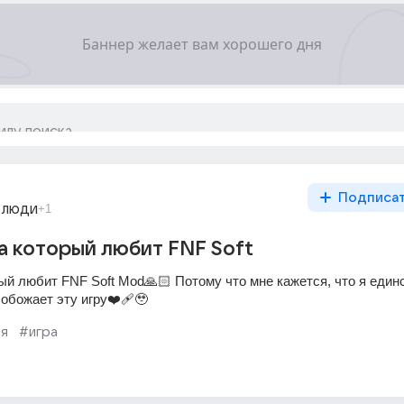
Подписа
 люди
+1
 который любит FNF Soft
ый любит FNF Soft Mod🙏🏻 Потому что мне кажется, что я единс
 обожает эту игру❤️‍🩹🥹 
я
#игра