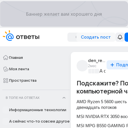
Создать пост
Главная
den_rechnik
Подп
2мес
Моя лента
А сейчас чт
Пространства
Подскажите? П
компьютерной ч
В ТОПЕ НА ОТВЕТАХ
AMD Ryzen 5 5600 шесть я
двенадцать потоков
Информационные технологии
‎MSI NVIDIA RTX 3050 вос
А сейчас что-то совсем другое
‎MSI MPG B550 GAMING 