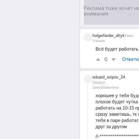
holgerfarder_afryk
2мес
Ученик
Всё будет работать
0
Ответи
eduard_osipov_24
Оракул
2мес
Изменено
хорошее у тебя будет
плохое будет чутка
работать на 10-15 п
сразу заметишь, тк о
тебя в паре работать
друг за другом
//-********************