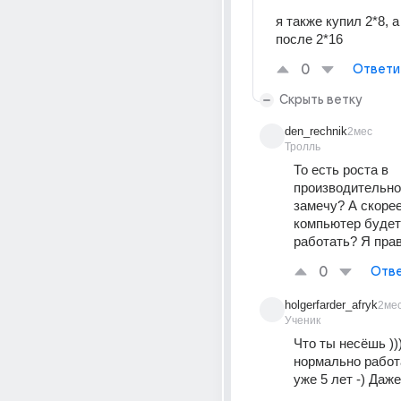
я также купил 2*8, а 
после 2*16
0
Ответи
Скрыть ветку
den_rechnik
2мес
Тролль
То есть роста в 
производительнос
замечу? А скорее
компьютер будет
работать? Я пра
0
Отве
holgerfarder_afryk
2ме
Ученик
Что ты несёшь )))
нормально работа
уже 5 лет -) Даж