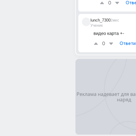
0
Отве
lunch_7300
2мес
Ученик
видео карта +-
0
Ответи