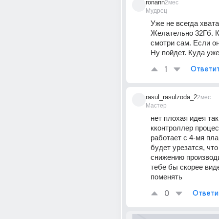
ronann
2мес
Мудрец
Уже не всегда хвата
Желательно 32Гб. К
смотри сам. Если он
Ну пойдет. Куда уже
1
Ответи
rasul_rasulzoda_2
2мес
Мастер
нет плохая идея так 
кконтроллер процес
работает с 4-мя пла
будет урезатся, что 
снижению производи
тебе бы скорее виде
поменять
0
Ответи