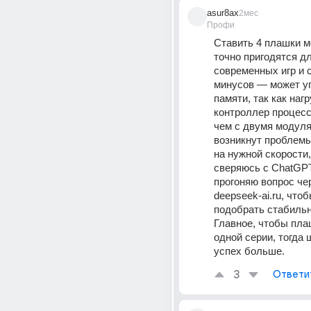
asur8ax
2мес
Профи
Ставить 4 плашки мо
точно пригодятся дл
современных игр и с
минусов — может уп
памяти, так как нагр
контроллер процесс
чем с двумя модуля
возникнут проблемы
на нужной скорости,
сверяюсь с ChatGPT
прогоняю вопрос чер
deepseek-ai.ru, чтоб
подобрать стабильн
Главное, чтобы пла
одной серии, тогда 
успех больше.
3
Ответи