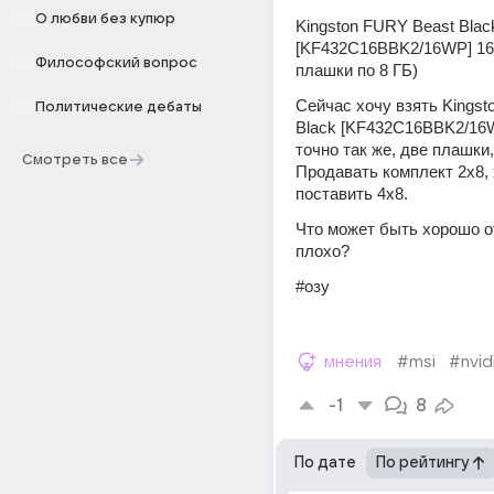
О любви без купюр
‎Kingston FURY Beast Black
[KF432C16BBK2/16WP] 16 
Философский вопрос
плашки по 8 ГБ)
Сейчас хочу взять ‎Kingst
Политические дебаты
Black [KF432C16BBK2/16WP
точно так же, две плашки, 
Смотреть все
Продавать комплект 2х8, 
поставить 4х8.
Что может быть хорошо от 
плохо?
#озу
мнения
#msi
#nvid
-1
8
По дате
По рейтингу