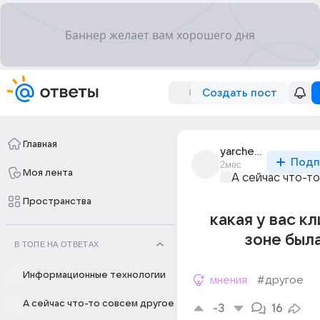
Создать пост
Главная
yarche_puzo999
Подп
2мес
Моя лента
А сейчас что-т
Пространства
какая у вас кл
зоне был
В ТОПЕ НА ОТВЕТАХ
Информационные технологии
мнения
#другое
А сейчас что-то совсем другое
-3
16