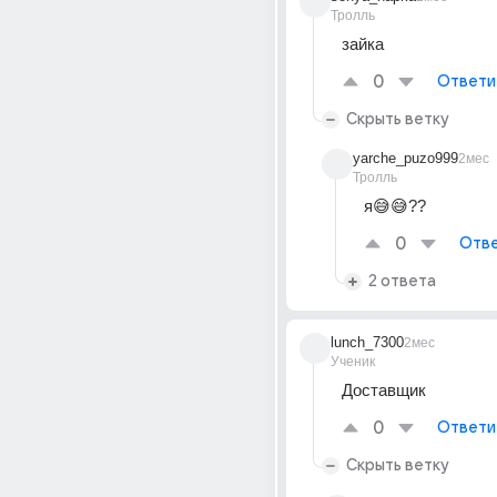
Тролль
зайка
0
Ответи
Скрыть ветку
yarche_puzo999
2мес
Тролль
я😅😅??
0
Отве
2 ответа
lunch_7300
2мес
Ученик
Доставщик
0
Ответи
Скрыть ветку