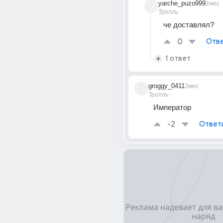
yarche_puzo999
2мес
Тролль
че доставлял?
0
Отве
1 ответ
groggy_0411
2мес
Тролль
Император
-2
Ответ