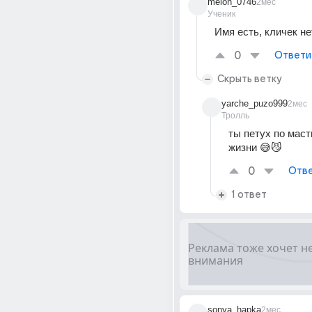
melon_0746
2мес
Ученик
Имя есть, кличек не
0
Ответи
Скрыть ветку
yarche_puzo999
2мес
Тролль
ты петух по масти
жизни 😅😼
0
Отве
1 ответ
sonya_hapka
2мес