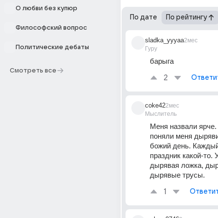
О любви без купюр
По дате
По рейтингу
Философский вопрос
sladka_yyyaa
2мес
Политические дебаты
Гуру
барыга
Смотреть все
2
Ответи
coke42
2мес
Мыслитель
Меня назвали ярче. 
поняли меня дыряви
божий день. Каждый 
праздник какой-то. 
дырявая ложка, дыр
дырявые трусы. 
1
Ответи