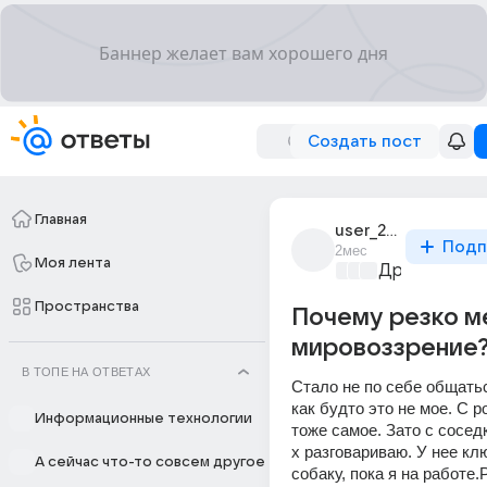
Создать пост
Главная
user_270163856
Подп
2мес
Моя лента
Дружба на в
Пространства
Почему резко м
мировоззрение
В ТОПЕ НА ОТВЕТАХ
Стало не по себе общатьс
как будто это не мое. С р
Информационные технологии
тоже самое. Зато с соседк
х разговариваю. У нее клю
А сейчас что-то совсем другое
собаку, пока я на работе