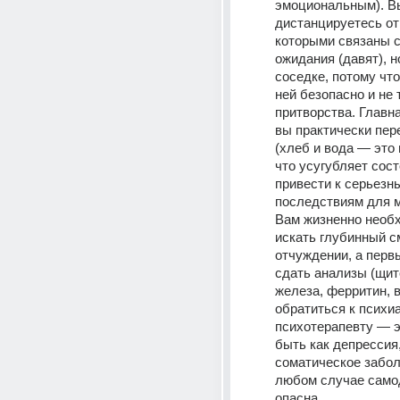
эмоциональным). Вы
дистанцируетесь от 
которыми связаны с
ожидания (давят), но
соседке, потому что
ней безопасно и не 
притворства. Главна
вы практически пере
(хлеб и вода — это 
что усугубляет сост
привести к серьезны
последствиям для мо
Вам жизненно необх
искать глубинный с
отчуждении, а перв
сдать анализы (щит
железа, ферритин, в
обратиться к психиа
психотерапевту — э
быть как депрессия, 
соматическое заболе
любом случае самод
опасна.