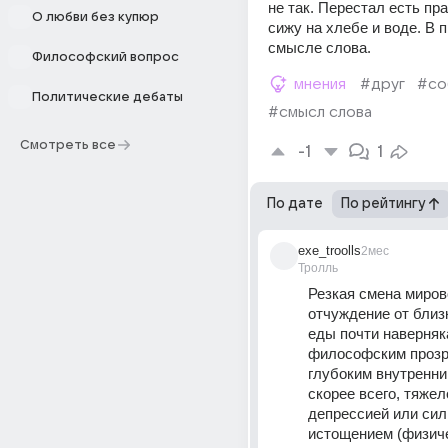
не так. Перестал есть пра
О любви без купюр
сижу на хлебе и воде. В п
смысле слова.
Философский вопрос
мнения
#друг
#со
Политические дебаты
#смысл слова
Смотреть все
-1
1
По дате
По рейтингу
exe_troolls
2мес
Тролль
Резкая смена мирово
отчуждение от близк
еды почти наверняк
философским прозре
глубоким внутренни
скорее всего, тяжело
депрессией или сил
истощением (физиче