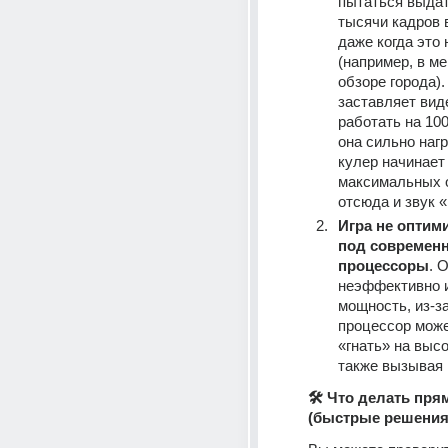
пытаться выдать
тысячи кадров в
даже когда это 
(например, в ме
обзоре города). 
заставляет виде
работать на 100%
она сильно нагр
кулер начинает 
максимальных 
отсюда и звук 
Игра не оптими
под современн
процессоры
. О
неэффективно и
мощность, из-за 
процессор може
«гнать» на высо
также вызывая 
🛠️ Что делать пря
(быстрые решения