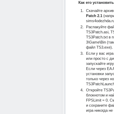
Как его установить
Скачайте архив
Patch 2.1
sims4odezhda.r
TS3Patch.asi
, 
TS
TS3Patch.txt
 в 
3\Game\Bin
 (там
файл 
TS3.exe
).
Если у вас игра
или просто с ди
запускайте игру
Если через EA A
установки запус
TS3PatchLaunch
Откройте 
TS3Pa
FPSLimit = 0
. С
и сохраните фай
игра никогда не