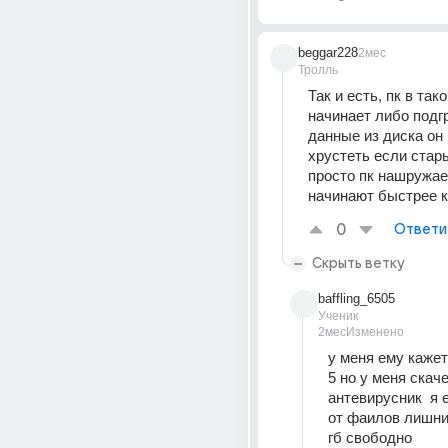
beggar228
2мес
Тролль
Так и есть, пк в так
начинает либо подгр
данные из диска он 
хрустеть если стары
просто пк нашружае
начинают быстрее к
0
Ответи
Скрыть ветку
baffling_6505
Ученик
2мес
Изменено
у меня ему кажет
5 но у меня скаче
антевирусник  я 
от фаилов лишних
гб свободно 