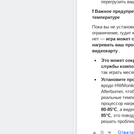
перегрузить ва
❗ Важное предупре
температуре
Пока вы не установи
ограничение, гудит 
нет — 
игра может с
нагревать ваш проц
видеокарту
 .
Это может сокр
службы компо
так играть меся
Установите пр
вроде HWMonito
Afterburner, что
реальные темпе
80-85°C
85°C
, это пово
решать проблем
0
Ответи