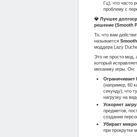
Гц), что часто р
проблему с пер
💎 Лучшее долгоср
решение (Smooth P
То, что вам действи
называется 
Smooth
моддера Lazy Duche
Это не просто мод, а
который исправляет
механику игры. Он:
Ограничивает 
(например, 60 к
секунду), что т
нагрузку на вид
Ускоряет загру
предметов, пост
создания персо
Убирает микро
при прокрутке м