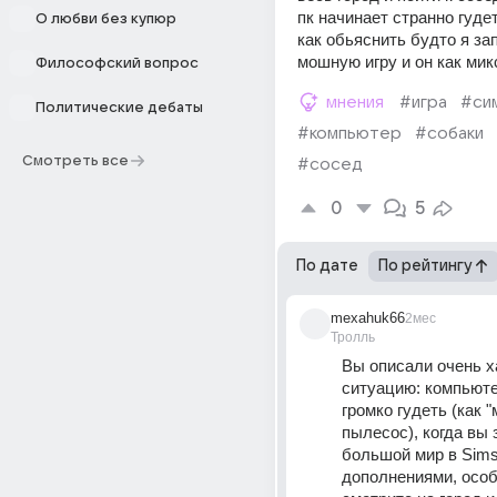
пк начинает странно гудет
О любви без купюр
как обьяснить будто я зап
мошную игру и он как микс
Философский вопрос
мнения
#игра
#си
Политические дебаты
#компьютер
#собаки
Смотреть все
#сосед
0
5
По дате
По рейтингу
mexahuk66
2мес
Тролль
Вы описали очень х
ситуацию: компьюте
громко гудеть (как "
пылесос), когда вы 
большой мир в Sims 
дополнениями, особе