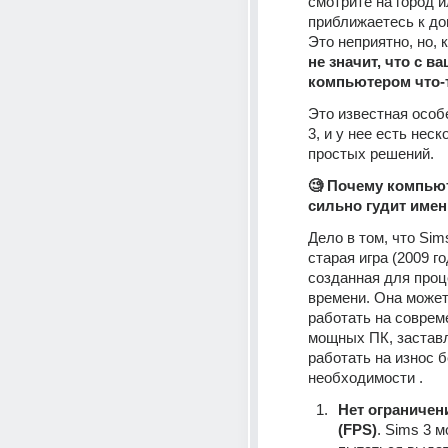
смотрите на город и
приближаетесь к дом
не значит, что с ва
компьютером что-
Это известная особ
3, и у нее есть неск
простых решений.
🧐 Почему компьют
сильно гудит имен
Дело в том, что Sims
старая игра (2009 год
созданная для проце
времени. Она может
работать на соврем
мощных ПК, заставл
работать на износ б
необходимости .
Нет ограничени
(FPS)
. Sims 3 м