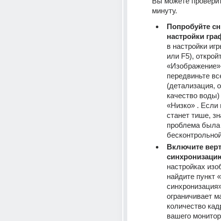
Вы можете проверить
минуту.
Попробуйте сн
настройки гра
в настройки игр
или 
F5
), открой
«Изображение» 
передвиньте все
(детализация, о
качество воды) 
«Низко» . Если 
станет тише, зна
проблема была 
бесконтрольной
Включите верт
синхронизаци
настройках изоб
найдите пункт 
синхронизация» 
ограничивает м
количество кадр
вашего монитор