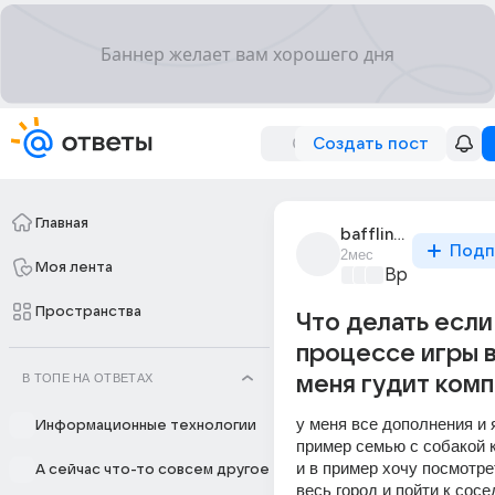
Создать пост
Главная
baffling_6505
Подп
2мес
Моя лента
Время игр
+4
Пространства
Что делать если
процессе игры в
В ТОПЕ НА ОТВЕТАХ
меня гудит ком
у меня все дополнения и я
Информационные технологии
пример семью с собакой к
и в пример хочу посмотрет
А сейчас что-то совсем другое
весь город и пойти к сосе