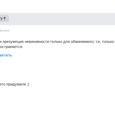
гу
менено
и презумпция невиновности только для обвиняемого, т.е. только 
ространяется. 
ветить
это придумали ;)