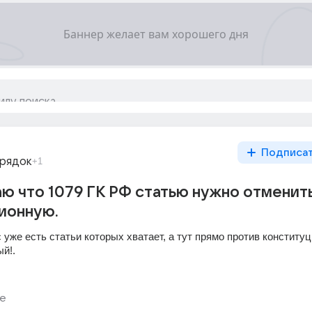
Подписа
орядок
+1
аю что 1079 ГК РФ статью нужно отменить
ионную.
с уже есть статьи которых хватает, а тут прямо против конституци
й!.
е