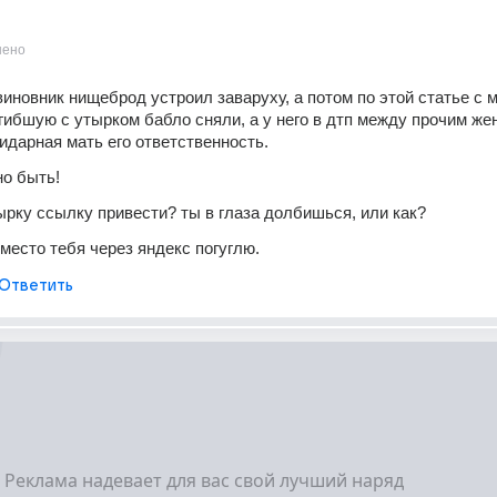
нено
виновник нищеброд устроил заваруху, а потом по этой статье с м
гибшую с утырком бабло сняли, а у него в дтп между прочим жен
идарная мать его ответственность.
но быть!
ырку ссылку привести? ты в глаза долбишься, или как?
место тебя через яндекс погуглю.
Ответить