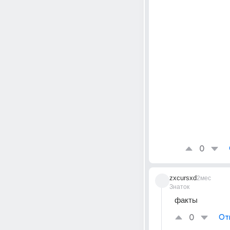
0
zxcursxd
2мес
Знаток
факты
0
От