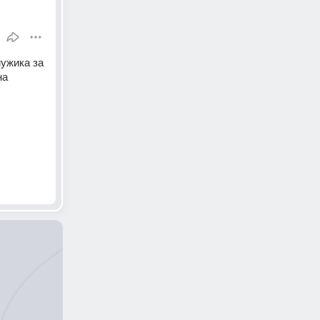
ужика за 
а 