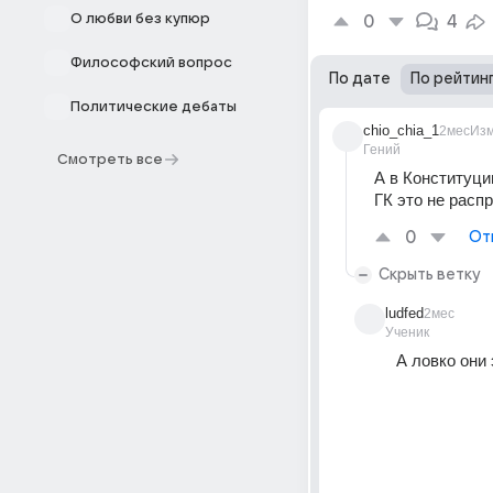
О любви без купюр
0
4
Философский вопрос
По дате
По рейтин
Политические дебаты
chio_chia_1
2мес
Из
Гений
Смотреть все
А в Конституци
ГК это не расп
0
От
Скрыть ветку
ludfed
2мес
Ученик
А ловко они 