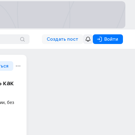
Создать пост
Войти
ться
 как
и, без 