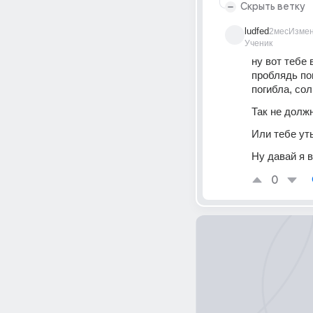
Скрыть ветку
ludfed
2мес
Изме
Ученик
ну вот тебе 
проблядь по
погибла, сол
Так не долж
Или тебе ут
Ну давай я в
0