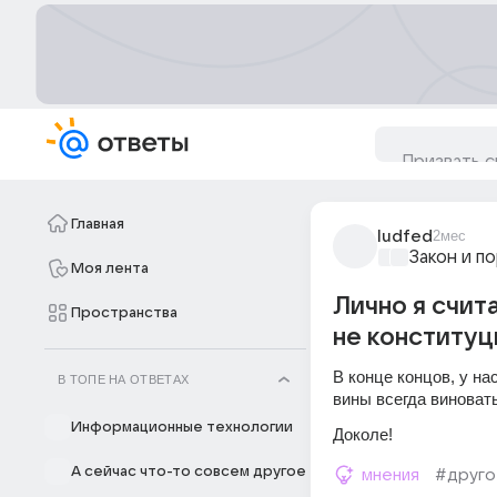
Главная
ludfed
2мес
Закон и п
Моя лента
Лично я счит
Пространства
не конституц
В конце концов, у на
В ТОПЕ НА ОТВЕТАХ
вины всегда виноваты
Информационные технологии
Доколе!
А сейчас что-то совсем другое
мнения
#друго