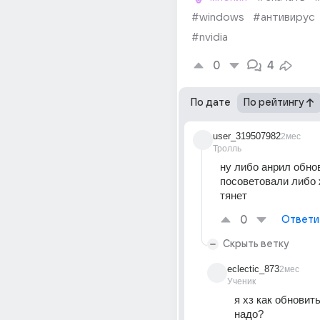
#windows
#антивирус
#nvidia
0
4
По дате
По рейтингу
user_319507982
2мес
Тролль
ну либо анрил обнов
посоветовали либо 
тянет
0
Ответи
Скрыть ветку
eclectic_873
2мес
Ученик
я хз как обновить
надо?