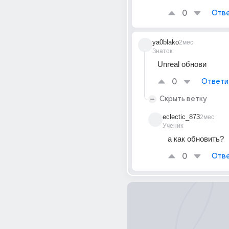
0
Отве
ya0blako
2мес
Знаток
Unreal обнови
0
Ответи
Скрыть ветку
eclectic_873
2мес
Ученик
а как обновить?
0
Отве