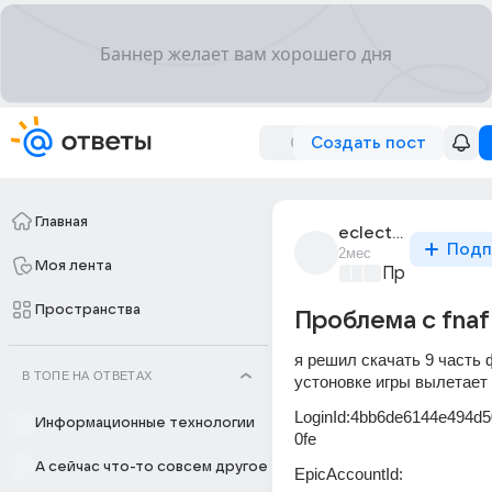
Создать пост
Главная
eclectic_873
Подп
2мес
Моя лента
Проблемы с 
Пространства
Проблема с fnaf
я решил скачать 9 часть ф
В ТОПЕ НА ОТВЕТАХ
устоновке игры вылетает
LoginId:4bb6de6144e494d
Информационные технологии
0fe
А сейчас что-то совсем другое
EpicAccountId: