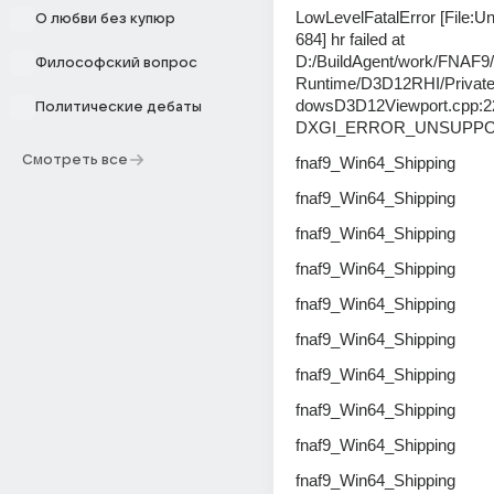
LowLevelFatalError [File:Un
О любви без купюр
684] hr failed at 
D:/BuildAgent/work/FNAF9/
Философский вопрос
Runtime/D3D12RHI/Privat
dowsD3D12Viewport.cpp:224
Политические дебаты
DXGI_ERROR_UNSUPP
Смотреть все
fnaf9_Win64_Shipping
fnaf9_Win64_Shipping
fnaf9_Win64_Shipping
fnaf9_Win64_Shipping
fnaf9_Win64_Shipping
fnaf9_Win64_Shipping
fnaf9_Win64_Shipping
fnaf9_Win64_Shipping
fnaf9_Win64_Shipping
fnaf9_Win64_Shipping