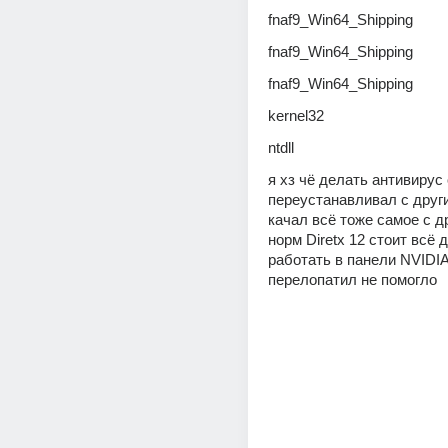
fnaf9_Win64_Shipping
fnaf9_Win64_Shipping
fnaf9_Win64_Shipping
kernel32
ntdll
я хз чё делать антивирус 
переустанавливал с други
качал всё тоже самое с д
норм Diretx 12 стоит всё 
работать в панели NVIDIA
перелопатил не помогло