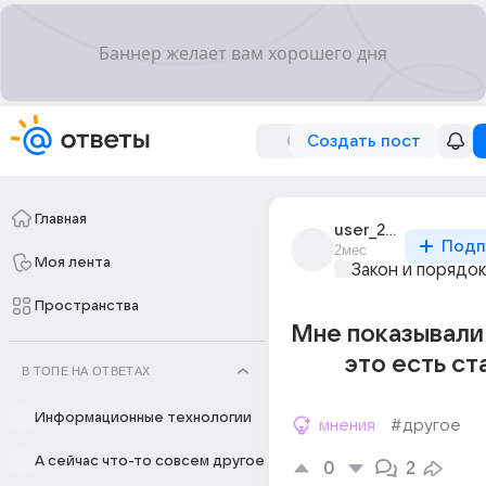
Создать пост
Главная
user_262487162
Подп
2мес
Моя лента
Закон и порядо
Пространства
Мне показывали
это есть ст
В ТОПЕ НА ОТВЕТАХ
Информационные технологии
мнения
#другое
А сейчас что-то совсем другое
0
2