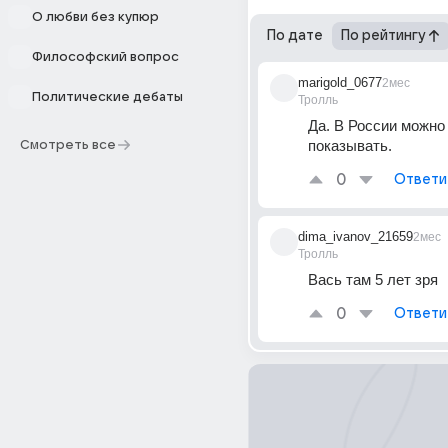
О любви без купюр
По дате
По рейтингу
Философский вопрос
marigold_0677
2мес
Политические дебаты
Тролль
Да. В России можно
показывать.
Смотреть все
0
Ответи
dima_ivanov_21659
2мес
Тролль
Вась там 5 лет зря 
0
Ответи