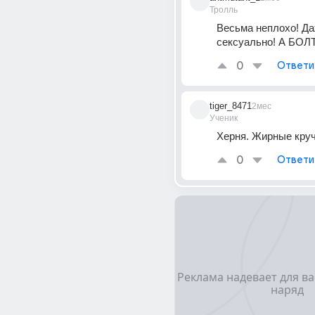
Тролль
Весьма неплохо! Да
сексуально! А БОЛТ
0
Ответи
tiger_8471
2мес
Ученик
Херня. Жирные кру
0
Ответи