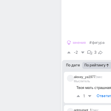
мнения
#фигура
-2
3
По дате
По рейтингу
alexey_ya1977
2мес
Мыслитель
Твоя мать страшная
1
Ответи
antmutant_1
2мес