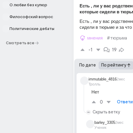
О любви без купюр
Есть , ли у вас родствен
которые сидели в тюрь
Философский вопрос
Есть , ли у вас родственн
сидели в тюрьме и за что
Политические дебаты
мнения
#тюрьма
Смотреть все
-1
19
По дате
По рейтингу
immutable_4816
2мес
Тролль
Нет
0
Ответи
Скрыть ветку
barley_3305
2мес
Ученик