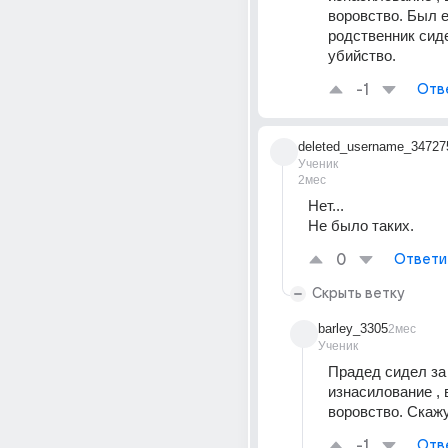
воровство. Был е
родственник сиде
убийство.
-1
Отв
deleted_username_34727
Ученик
2мес
Нет...
Не было таких.
0
Ответи
Скрыть ветку
barley_3305
2мес
Ученик
Прадед сидел за 
изнасилование , в
воровство. Скажу
-1
Отв