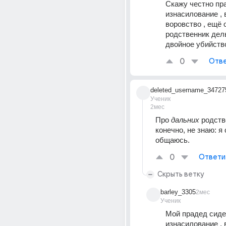
Скажу честно пра
изнасилование , в
воровство , ещё о
родственник дель
двойное убийств
0
Отве
deleted_username_34727
Ученик
2мес
Про 
дальних
 родств
конечно, не знаю: я 
общаюсь.
0
Ответи
Скрыть ветку
barley_3305
2мес
Ученик
Мой прадед сидел
изнасилование , в