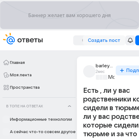
Создать пост
Главная
barley_3305
Подп
2мес
Моя лента
Мозговой ш
Пространства
Есть , ли у вас
родственники к
В ТОПЕ НА ОТВЕТАХ
сидели в тюрьме 
ли у вас родств
Информационные технологии
которые сидели
А сейчас что-то совсем другое
тюрьме и за что 