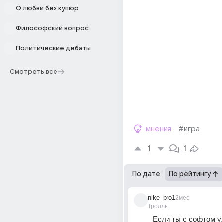
О любви без купюр
Философский вопрос
Политические дебаты
Смотреть все
мнения
#игра
1
1
По дате
По рейтингу
nike_pro1
2мес
Тролль
Если ты с софтом уя