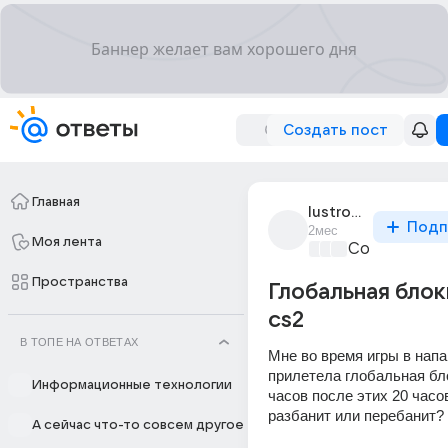
Создать пост
Главная
lustrous_2366
Подп
2мес
Моя лента
Сounter strik
Пространства
Глобальная блок
cs2
В ТОПЕ НА ОТВЕТАХ
Мне во время игры в напа
прилетела глобальная бло
Информационные технологии
часов после этих 20 часов
разбанит или перебанит?
А сейчас что-то совсем другое