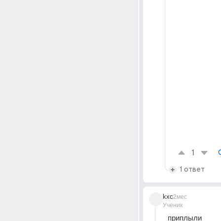
1
1 ответ
kxc
2мес
Ученик
приплыли