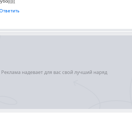
убо(((((
Ответить