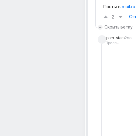
Посты в 
mail.ru
2
От
Скрыть ветку
porn_stars
2мес
Тролль