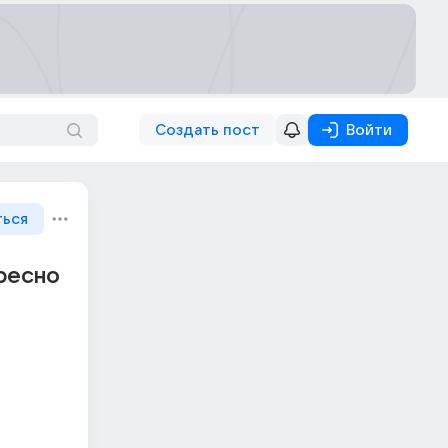
Создать пост
Войти
ться
ересно