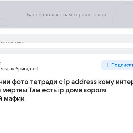
с
Подписа
ельная бригада
+4
нии фото тетради с ip address кому инт
и мертвы Там есть ip дома короля
й мафии