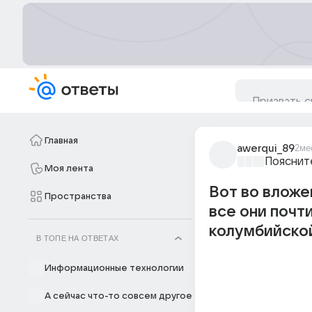
Главная
awerqui_89
2ме
Пояснит
Моя лента
Вот во вложе
Пространства
все они почт
колумбийско
В ТОПЕ НА ОТВЕТАХ
Информационные технологии
А сейчас что-то совсем другое