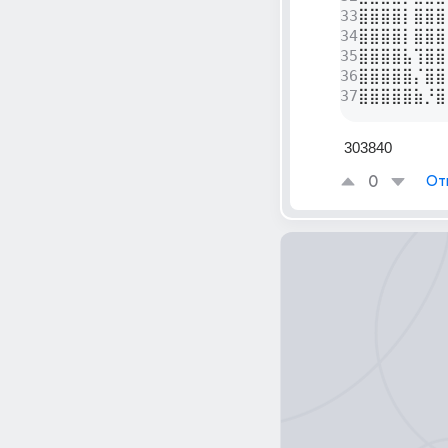
33
⣿⣿⣿⣿⡇⣿⣿⣿
34
⣿⣿⣿⣿⡇⣿⣿⣿
35
⣿⣿⣿⣿⣧⢹⣿⣿
36
⣿⣿⣿⣿⣿⡌⣿⣿
37
⣿⣿⣿⣿⣿⣷⡘⣿
 303840              
0
От