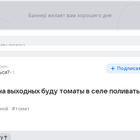
2мес
Подписа
ься?
+1
 на выходных буду томаты в селе поливать
ной
#томат
гу