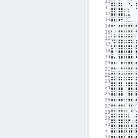
10
⣿⣿⣿⡀⠀⢇⠃⢢
11
⣿⣿⣿⣷⡀⡀⠃⠸
12
⣿⣿⣿⣿⣇⣅⠀⠀
13
⣿⣿⡿⢛⣉⣉⣀⡀
14
⣿⢋⣴⣿⣿⣿⣿⣿
15
⡇⣼⣿⣿⣿⣿⣿⡿
16
⢥⣿⣿⣿⣿⣿⣿⢇
17
⡆⣿⣿⣿⣿⣿⡟⣸
18
⣿⠸⣿⣿⣿⣿⡇⢿
19
⣿⣄⢻⣿⣿⣿⣿⡸
20
⣿⣿⠈⣿⣿⣿⣿⣷
21
⣿⣿⣆⢻⣿⣿⣿⣿
22
⣿⣿⣿⡚⣿⣿⣿⣿
23
⣿⣿⣿⡇⢻⣿⣿⣿
24
⣿⣿⣿⣷⠈⣿⣿⣿
25
⣿⣿⣿⣿⠀⣻⣿⣿
26
⣿⣿⣿⣿⣒⣻⣿⣿
27
⣿⣿⣿⣿⣇⢹⣿⡏
28
⣿⣿⣿⣿⣿⡄⠻⢱
29
⣿⣿⣿⣿⣿⣷⢀⣿
30
⣿⣿⣿⣿⣿⡇⣾⣿
31
⣿⣿⣿⣿⡿⢸⣿⣿
32
⣿⣿⣿⣿⡇⣿⣿⣿