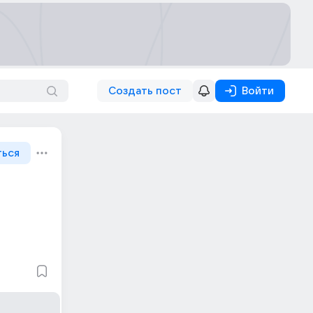
Создать пост
Войти
ться