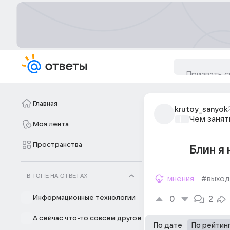
Главная
krutoy_sanyok
Чем занят
Моя лента
Пространства
Блин я
В ТОПЕ НА ОТВЕТАХ
мнения
#выход
Информационные технологии
0
2
А сейчас что-то совсем другое
По дате
По рейтин