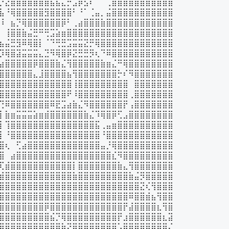
⡙⣜⣾⣿⣿⣿⣿⣿⣿⣧⣦⣄⡚⣡⡾⣣⠏⠀⠀⢀⣿⣿⣿⣿⣿⣿⣿⣿⣿⣿⣿

⣧⠘⢿⣿⣿⣿⣿⣿⣻⣿⣿⣿⣿⠃⠘⠁⢈⣤⡀⣬⣿⣿⣿⣿⣿⣿⣿⣿⣿⣿⣿

⠸⠀⣦⡙⢿⣿⣿⣿⣿⣿⣿⡿⠃⢀⣴⣿⣿⣿⣷⣿⣿⣿⣿⣿⣿⣿⣿⣿⣿⣿⣿

⠀⢸⣿⣿⣷⣬⣛⠛⢛⣩⣵⣶⣿⣿⣿⣿⣿⣿⣿⣿⣿⣿⣿⣿⣿⣿⣿⣿⣿⣿⣿

⣦⣬⣛⣻⠿⢿⣿⡇⠈⠙⢛⣛⣩⣭⣭⣝⡛⢿⣿⣿⣿⣿⣿⣿⣿⣿⣿⣿⣿⣿⣿

⡹⢿⣿⣽⣭⣭⣭⣄⣙⠻⢿⣿⡿⣝⣛⣛⡻⢆⠙⠿⣿⣿⣿⣿⣿⣿⣿⣿⣿⣿⣿

⣴⣿⣿⣿⣿⣿⡿⣿⣿⣿⣷⣌⢻⣿⣿⣿⣿⣿⣷⣶⣌⠛⢿⣿⣿⣿⣿⣿⣿⣿⣿

⣿⣿⣿⣿⣿⣿⣄⣸⣿⣿⣿⣿⣦⢻⣿⣿⣿⣿⣿⣿⣿⡓⠎⠻⣿⣿⣿⣿⣿⣿⣿

⣿⣿⣿⣿⣿⣿⣿⣿⣿⣿⣿⣿⣿⢸⣿⣿⣿⣿⣿⣿⣿⣿⣿⠀⣿⣿⣿⣿⣿⣿⣿

⣿⣿⣿⣿⣿⣿⣿⣿⣿⣿⣿⣿⠟⠸⣿⣿⣿⣿⣿⣿⣿⣿⣿⢀⣿⣿⣿⣿⣿⣿⣿

⢙⠿⣿⣿⣿⣿⣿⣿⣿⠿⣟⣩⣴⣷⣌⠻⣿⣿⣿⣿⣿⣿⡟⢠⣿⣿⣿⣿⣿⣿⣿

⡇⣷⣶⣭⣭⣭⣵⣶⣾⣿⣿⣿⣿⣿⣿⣷⣌⠹⢿⣿⡿⢋⣠⣿⣿⣿⣿⣿⣿⣿⣿

⡇⢹⣿⣿⣿⣿⣿⣿⣿⣿⣿⣿⣿⣿⣿⣿⣿⣯⢀⣤⣶⣿⣿⣿⣿⣿⣿⣿⣿⣿⣿

⡇⠘⣿⣿⣿⣿⣿⣿⣿⣿⣿⣿⣿⣿⣿⣿⣿⣿⠘⣿⣿⣿⣿⣿⣿⣿⣿⣿⣿⣿⣿

⣿⢆⠀⢋⣴⣿⣿⣿⣿⣿⣿⣿⣿⣿⣿⣿⣿⣿⣤⡘⢿⣿⣿⣿⣿⣿⣿⣿⣿⣿⣿

⣿⠀⣴⣿⣿⣿⣿⣿⣿⣿⣿⣿⣿⣿⣿⣿⣿⣿⣿⣿⣎⠻⣿⣿⣿⣿⣿⣿⣿⣿⣿

⢏⣾⣿⣿⣿⣿⣿⣿⣿⣿⣿⣿⣿⡇⣿⣿⣿⣿⣿⣿⣿⣷⣄⢻⣿⣿⣿⣿⣿⣿⣿

⣾⣿⣿⣿⣿⣿⣿⣿⣿⣿⣿⣿⣿⣷⣿⣿⣿⣿⣿⣿⣿⣿⣿⣷⣬⡻⣿⣿⣿⣿⣿

⣿⣿⣿⣿⣿⣿⣿⣿⣿⣿⣿⣿⣿⣿⣿⣿⣿⣿⣿⣿⣿⣿⣿⣿⣿⣝⢎⢻⣿⣿⣿

⣿⣿⣿⣿⣿⣿⣿⣿⣿⣿⣿⣿⣿⣿⣿⣿⣿⣿⣿⣿⣿⣿⣿⠿⣿⣿⣾⣦⢻⣿⣿

⣿⣿⣿⣿⣿⣿⣿⣿⡿⣿⣿⣿⣿⣿⣿⣿⣿⣿⣿⣿⣿⣿⡟⣼⣿⣿⣿⣿⣆⢻⣿

⣿⣿⣿⣿⣿⣿⣿⣿⣿⣮⡙⢿⣿⣿⣿⣿⣿⣿⣿⣿⣿⡟⣰⣿⣿⣿⣿⣿⣿⣆⣽

⣿⣿⣿⣿⣿⣿⣿⣿⣿⣿⣿⣷⣝⢿⣿⣿⣿⣿⣿⣿⣿⢡⣿⣿⣿⣿⣿⣿⣿⣿⡌
