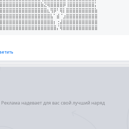
⣿⣿⣿⣿⣿⣿⣿⣿⣿⣿⣿⣿⣿⣷⣝⢿⣿⣿⣿⣿⡿⢸⣿⣿⣿⣿⣿⣿⣿⣿⡅

⣿⣿⣿⣿⣿⣿⣿⣿⣿⣿⣿⣿⣿⣿⣿⣆⢻⡿⠃⢿⡇⣿⣿⣿⣿⣿⣿⣿⣿⣿⣷

⣿⣿⣿⣿⣿⣿⣿⣿⣿⣿⣿⣿⣿⣿⣿⣿⣧⠁⣾⠈⣰⣿⣿⣿⣿⣿⣿⣿⣿⣿⣿

⣿⣿⣿⣿⣿⣿⣿⣿⣿⣿⣿⣿⣿⣿⣿⣿⣿⡆⢐⣼⣿⣿⣿⣿⣿⣿⣿⣿⣿⣿⣿

⣿⣿⣿⣿⣿⣿⣿⣿⣿⣿⣿⣿⣿⣿⣿⣿⣿⣿⡌⢿⣿⣿⣿⣿⣿⣿⣿⣿⣿⣿⣿
   
ветить