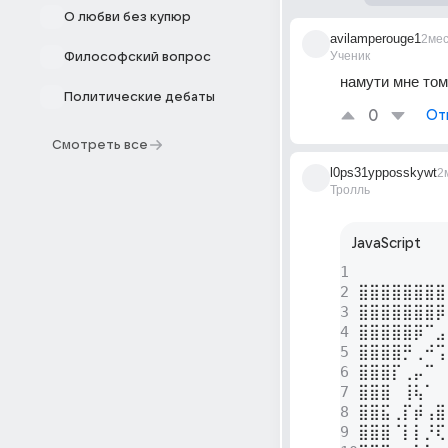
О любви без купюр
avilamperouge1
2ме
Ученик
Философский вопрос
намути мне том
Политические дебаты
0
От
Смотреть все
l0ps31ypposskywt
2
Тролль
JavaScript
1
2
⣿⣿⣿⣿⣿⣿⣿⣿
3
⣿⣿⣿⣿⣿⣿⣿⡿
4
⣿⣿⣿⣿⣿⡿⠉⣠
5
⣿⣿⣿⣿⡛⢀⠚⢩
6
⣿⣿⣿⡏⢀⡤⠉⠀
7
⣿⣿⣿⠀⢸⢧⠁⠀
8
⣿⣿⣯⢀⡏⡾⢠⣿
9
⣿⣿⣿⠈⡇⡇⡘⢏