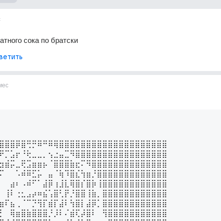
с
атного сока по братски
ветить
мес
⣿⣿⣿⡿⣿⢛⡛⠿⠛⠿⢿⣿⣿⣿⣿⣿⣿⣿⣿⣿⣿⣿⣿⣿⣿⣿⣿⣿⣿⣿⣿

⠟⡉⣡⡖⠘⢗⣀⣀⡀⢢⣐⣤⣉⠻⣿⣿⣿⣿⣿⣿⣿⣿⣿⣿⣿⣿⣿⣿⣿⣿⣿

⣲⣾⡭⣀⢟⣩⣶⣶⡦⠈⣿⣿⣿⣷⣖⠍⠻⣿⣿⣿⣿⣿⣿⣿⣿⣿⣿⣿⣿⣿⣿

⠍⠀⠀⠡⠾⠿⣋⡥⠀⣤⠈⢷⠹⣿⣎⢳⣶⡘⣿⣿⣿⣿⣿⣿⣿⣿⣿⣿⣿⣿⣿

⠀⠀⣴⠆⠠⠾⠋⠁⣼⡿⢰⣸⣇⢿⣿⡎⣿⡷⢸⣿⣿⣿⣿⣿⣿⣿⣿⣿⣿⣿⣿

⠀⢸⠇⢐⣂⣠⡴⠶⣮⢡⣿⢃⡟⡘⣿⣿⢸⣷⡀⣿⣿⣿⣿⣿⣿⣿⣿⣿⣿⣿⣿

⣶⠏⣦⢀⠈⠉⡙⢻⡏⣾⡏⣼⠇⢳⣿⡇⣼⡿⡁⣿⣿⣿⣿⣿⣿⣿⣿⣿⣿⣿⣿

⡃⠀⢿⣶⣿⣷⣿⣿⣿⡘⡸⠇⠌⣾⢏⡼⣿⠇⠀⢻⣿⣿⣿⣿⣿⣿⣿⣿⣿⣿⣿
