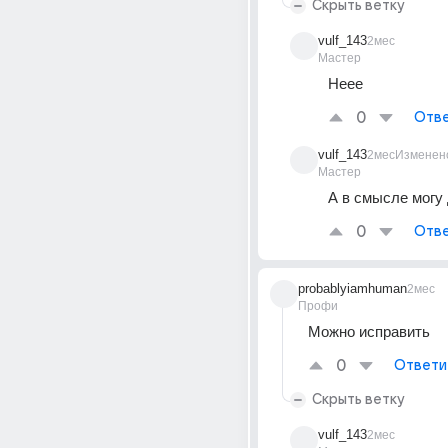
Скрыть ветку
vulf_143
2мес
Мастер
Неее
0
Отве
vulf_143
2мес
Изменен
Мастер
А в смысле могу 
0
Отве
probablyiamhuman
2мес
Профи
Можно исправить 
0
Ответи
Скрыть ветку
vulf_143
2мес