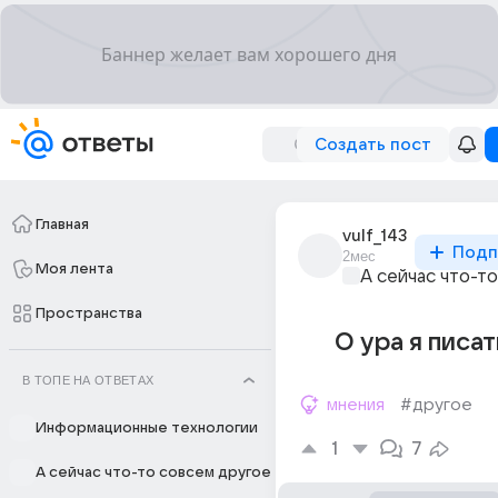
Создать пост
Главная
vulf_143
Подп
2мес
Моя лента
А сейчас что-т
Пространства
О ура я писат
В ТОПЕ НА ОТВЕТАХ
мнения
#другое
Информационные технологии
1
7
А сейчас что-то совсем другое