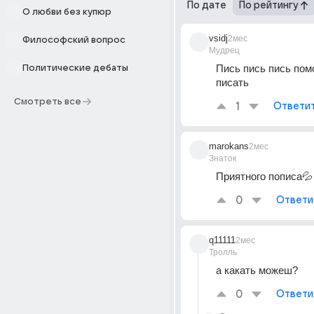
По дате
По рейтингу
О любви без купюр
vsidj
2мес
Философский вопрос
Мудрец
Пись пись пись помо
Политические дебаты
писать
Смотреть все
1
Ответи
marokans
2мес
Знаток
Приятного пописа💦
0
Ответи
q11111
2мес
Тролль
а какать можеш?
0
Ответи