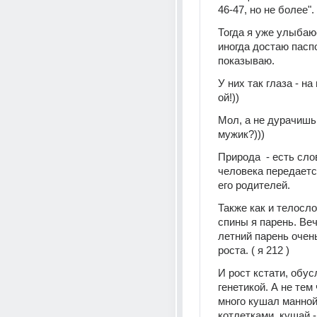
46-47, но не более".
Тогда я уже улыбаю
иногда достаю паспо
показываю.
У них так глаза - на 
ой!))
Мол, а не дурачишь 
мужик?)))
Природа  - есть сло
человека передается
его родителей.
Также как и телосло
спины я парень. Веч
летний парень очень
роста. ( я 212 )
И рост кстати, обус
генетикой. А не тем 
много кушал манной
котлетками. кушай - 