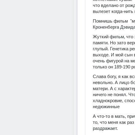
что вделано от рожде
вылезет когда-нить 
Помнишь фильм  "му
Кроненберга Дэвида 
Жуткий фильм, что з
памяти. Но зато верн
глупый. Генетика ре
выходе. И мой сын 
очень фигурой на ме
только он 189-190 р
Слава богу, я как вс
невольно. А лицо бо
матери. А с характе
ничего не понял. Что
хладнокровие, спос
недюжинные
А что-то в мать, пр
то, что меня как раз
раздражает. 