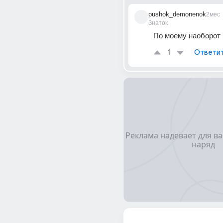
pushok_demonenok
2мес
Знаток
По моему наоборот
1
Ответи