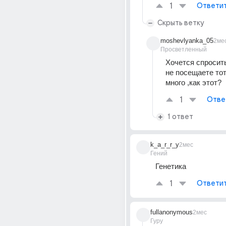
1
Ответи
Скрыть ветку
moshevlyanka_05
2ме
Просветленный
Хочется спросить
не посещаете тот 
много ,как этот?
1
Отве
1 ответ
k_a_r_r_y
2мес
Гений
Генетика
1
Ответи
fullanonymous
2мес
Гуру