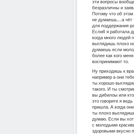
эти вопросы вообще
безразличны и заявл
Потому что об этом 
не думаешь....а чёт 
для поддержания ра
Еслиб я работала др
когда много людей г
выглядишь плохо на
думаешь если молод
более как кого меня 
воспринимают то.
Ну приходишь к врач
например а они тебе
ты хорошо выглядиш
такого. И ты смотр
вы дибилоы или кто
это говорите я ведь 
пришла. А когда они 
ты плохо выглядишь 
думаю. Если вы хот
с молодыми красив
здоровыми вкусно п