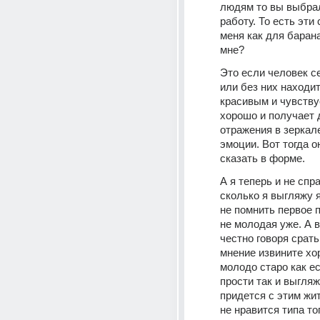
людям то вы выбрал
работу. То есть эти 
меня как для барана
мне?
Это если человек се
или без них находит
красивым и чувствуе
хорошо и получает д
отражения в зеркал
эмоции. Вот тогда о
сказать в форме.
А я теперь и не спр
сколько я выгляжу я
не помнить первое п
не молодая уже. А в
честно говоря срать
мнение извините хо
молодо старо как ес
прости так и выгляжу
придется с этим жит
не нравится типа тог