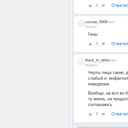
1
Ответи
cocoae_0569
2мес
Тролль
Гены
1
Ответи
black_ln_white
2мес
Мудрец
Черты лица такие, д
слабый и  инфантил
поведении. 
Вообще, на все во б
ту жизнь, на продол
соглашаюсь
1
Ответи