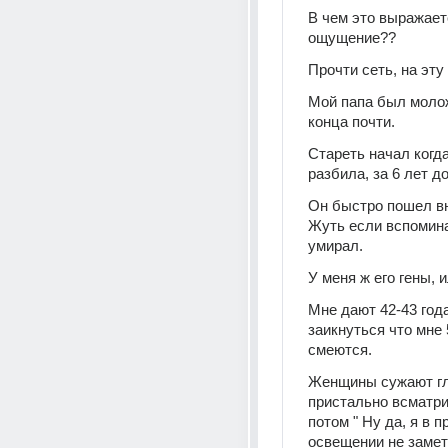
В чем это выражает
ощущение??
Прочти сеть, на эту 
Мой папа был моло
конца почти.
Стареть начал когд
разбила, за 6 лет д
Он быстро пошел вни
Жуть если вспоминат
умирал.
У меня ж его гены, и
Мне дают 42-43 года
заикнуться что мне 
смеются.
Женщины сужают гла
пристально всматрив
потом " Ну да, я в п
освещении не замет