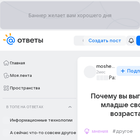
Создать пост
Главная
moshevlyanka_05
Подп
2мес
Моя лента
Развитие ли
Пространства
Почему вы вы
младше св
В ТОПЕ НА ОТВЕТАХ
возраст
Информационные технологии
мнения
#другое
А сейчас что-то совсем другое