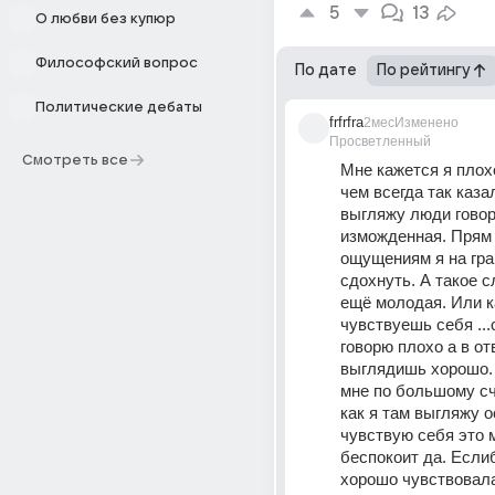
5
13
О любви без купюр
Философский вопрос
По дате
По рейтингу
Политические дебаты
frfrfra
2мес
Изменено
Просветленный
Смотреть все
Мне кажется я плох
чем всегда так каза
выгляжу люди говори
изможденная. Прям 
ощущениям я на гра
сдохнуть. А такое с
ещё молодая. Или ка
чувствуешь себя ...
говорю плохо а в отв
выглядишь хорошо. 
мне по большому сч
как я там выгляжу ос
чувствую себя это м
беспокоит да. Еслиб
хорошо чувствовала