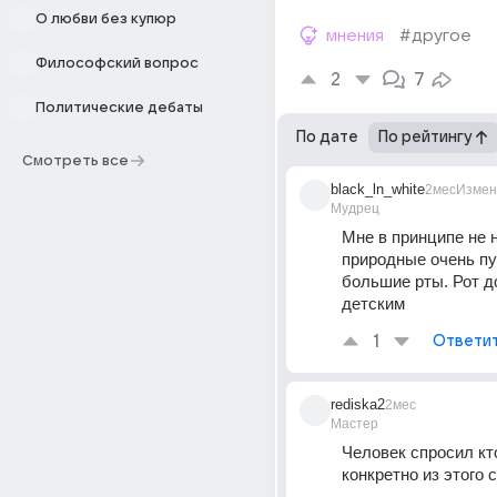
О любви без купюр
мнения
#другое
Философский вопрос
2
7
Политические дебаты
По дате
По рейтингу
Смотреть все
black_ln_white
2мес
Измен
Мудрец
Мне в принципе не 
природные очень пу
большие рты. Рот д
детским
1
Ответи
rediska2
2мес
Мастер
Человек спросил кто
конкретно из этого 