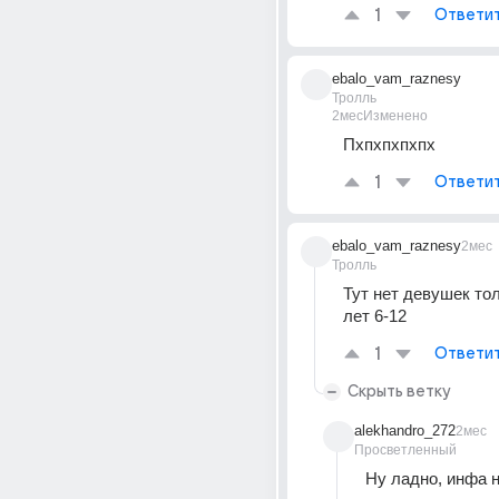
1
Ответи
ebalo_vam_raznesy
Тролль
2мес
Изменено
Пхпхпхпхпх
1
Ответи
ebalo_vam_raznesy
2мес
Тролль
Тут нет девушек тол
лет 6-12 
1
Ответи
Скрыть ветку
alekhandro_272
2мес
Просветленный
Ну ладно, инфа 