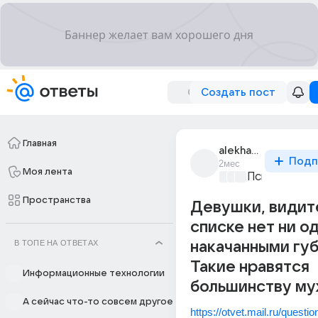
Создать пост
Главная
alekhandro_272
Подп
2мес
Моя лента
Психология и
Пространства
Девушки, видит
списке нет ни о
В ТОПЕ НА ОТВЕТАХ
накачанными губ
Такие нравятся
Информационные технологии
большинству му
А сейчас что-то совсем другое
https://otvet.mail.ru/quest