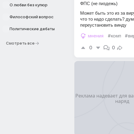
ФПС (не пиздежь) 
О любви без купюр
Может быть это из за вир
Философский вопрос
что то надо сделать? дум
переустановить винду
Политические дебаты
мнения
#комп
#ви
Смотреть все
0
0