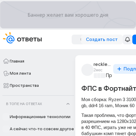
Создать пост
Главная
reckless_4060
Подп
2мес
Моя лента
Проблемы с 
Пространства
ФПС в Фортнай
Моя сборка: Ryzen 3 3100,
В ТОПЕ НА ОТВЕТАХ
gb, ddr4 16 ram, Моник 60
Такая проблема, что форт
Информационные технологии
разрешением на 1280х1024
в 40 ФПС, играть уже не м
А сейчас что-то совсем другое
бабушкин комп тянет форт