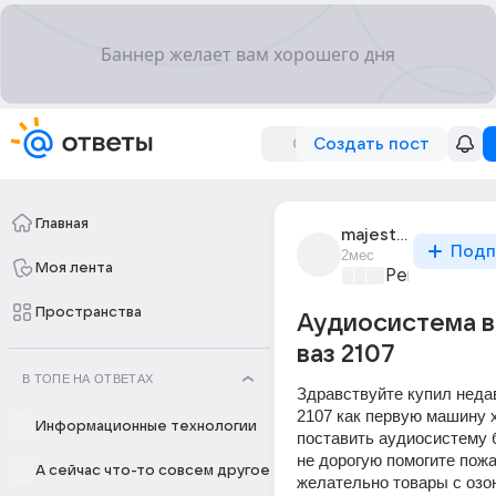
Создать пост
Главная
majestic_9992
Подп
2мес
Моя лента
Ремонт и об
Пространства
Аудиосистема в
ваз 2107
В ТОПЕ НА ОТВЕТАХ
Здравствуйте купил недав
2107 как первую машину х
Информационные технологии
поставить аудиосистему 
не дорогую помогите пожа
А сейчас что-то совсем другое
желательно товары с озон