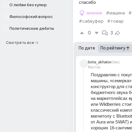
спасибо
О любви без купюр
мнения
#машина
#
Философский вопрос
#сабвуфер
#товар
Политические дебаты
0
3
Смотреть все
По дате
По рейтингу
boria_akhatov
2мес
Мастер
Поздравляю с покуп
машины, «семерка»
конструктор для ста
бюджетного звука б
на маркетплейсах в
или Wildberries стои
классический компл
магнитолу с Bluetoot
от Aura или SWAT) и
хороших 16-сантиме