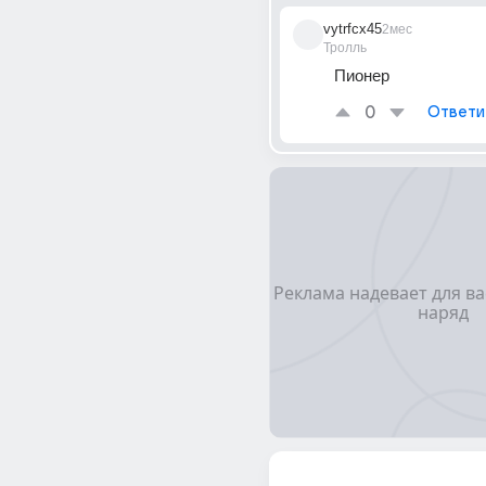
vytrfcx45
2мес
Тролль
Пионер
0
Ответи