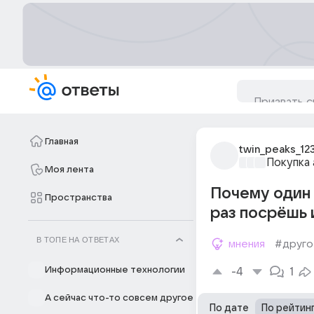
Главная
twin_peaks_12
Покупка
Моя лента
Почему один 
Пространства
раз посрёшь 
В ТОПЕ НА ОТВЕТАХ
мнения
#друго
Информационные технологии
-4
1
А сейчас что-то совсем другое
По дате
По рейтин