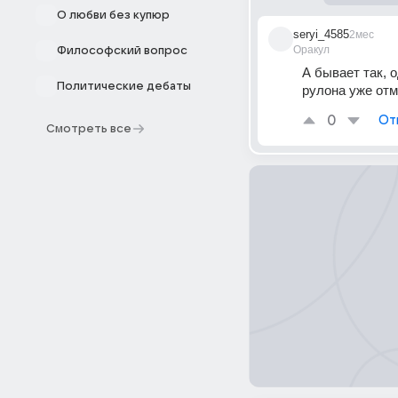
О любви без купюр
seryi_4585
2мес
Оракул
Философский вопрос
А бывает так, о
Политические дебаты
рулона уже отм
0
От
Смотреть все