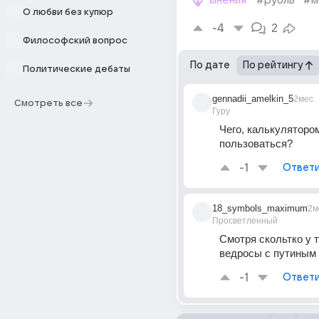
мнения
#рубль
#м
О любви без купюр
-4
2
Философский вопрос
По дате
По рейтингу
Политические дебаты
gennadii_amelkin_5
2мес
Смотреть все
Гуру
Чего, калькуляторо
пользоваться?
-1
Ответи
18_symbols_maximum
2м
Просветленный
Смотря скольтко у т
ведросы с путиным
-1
Ответи