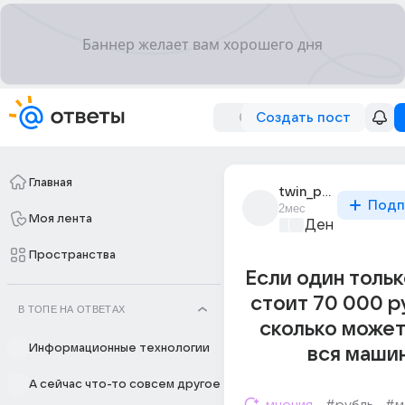
Создать пост
Главная
twin_peaks_123
Подп
2мес
Моя лента
Деньги
+1
Пространства
Если один толь
стоит 70 000 р
В ТОПЕ НА ОТВЕТАХ
сколько может
Информационные технологии
вся маши
А сейчас что-то совсем другое