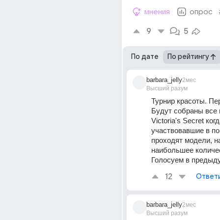
мнения
опрос
9
5
По дате
По рейтингу
barbara_jelly
2мес
Высший разум
Турнир красоты. Пер
Будут собраны все 
Victoria's Secret ког
участвовавшие в пок
проходят модели, н
наибольшее количес
Голосуем в предыду
12
Ответ
barbara_jelly
2мес
Высший разум