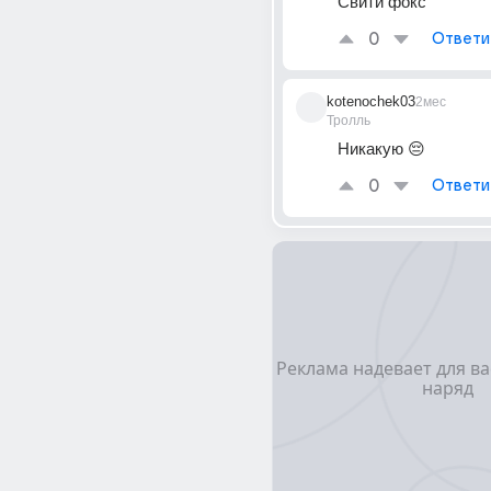
Свити фокс
0
Ответи
kotenochek03
2мес
Тролль
Никакую 😔
0
Ответи