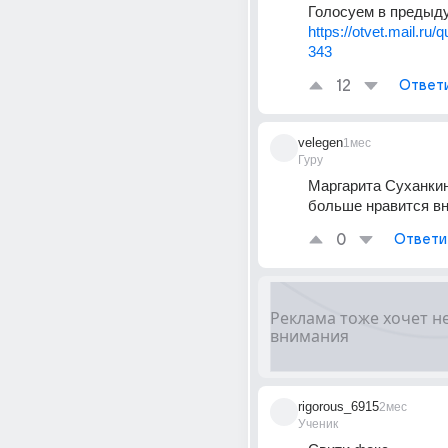
https://otvet.mail.ru/
343
12
Ответ
velegen
1мес
Гуру
Маргарита Суханкин
больше нравится в
0
Ответи
rigorous_6915
2мес
Ученик