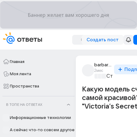
Создать пост
Главная
barbara_jelly
Подп
2мес
Моя лента
Стиль и фэш
Пространства
Какую модель с
самой красивой
В ТОПЕ НА ОТВЕТАХ
"Victoria’s Secret
Информационные технологии
А сейчас что-то совсем другое