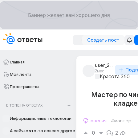
Создать пост
Главная
user_287187427
Подп
2мес
Моя лента
Красота 360
Пространства
Мастер по чи
кладке
В ТОПЕ НА ОТВЕТАХ
Информационные технологии
мнения
#мастер
А сейчас что-то совсем другое
0
2