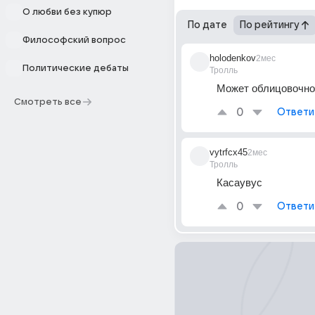
О любви без купюр
По дате
По рейтингу
Философский вопрос
holodenkov
2мес
Политические дебаты
Тролль
Может облицовочно
Смотреть все
0
Ответи
vytrfcx45
2мес
Тролль
Касаувус
0
Ответи