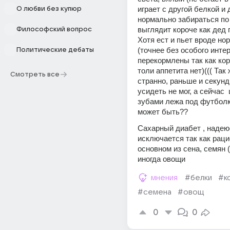
играет с другой белкой и 
О любви без купюр
нормально забираться по 
выглядит короче как дед 
Философский вопрос
Хотя ест и пьет вроде но
(точнее без особого интер
Политические дебаты
перекормлены так как кор
толи аппетита нет)((( Так 
Смотреть все
странно, раньше и секунд
усидеть не мог, а сейчас 
зубами лежа под футболко
может быть??
Сахарный диабет , надеюс
исключается так как рацио
основном из сена, семян (
иногда овощи
мнения
#белки
#к
#семена
#овощ
0
0