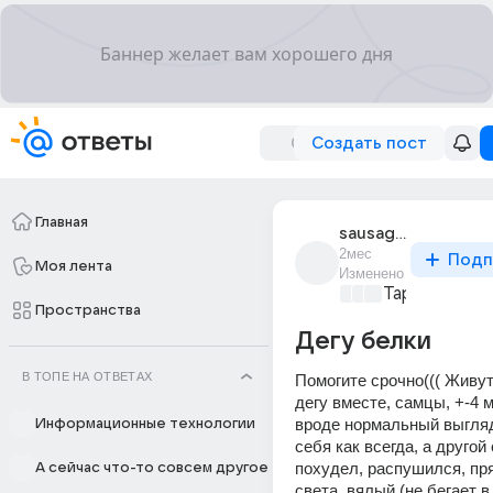
Создать пост
Главная
sausage_0462
2мес
Подп
Моя лента
Изменено
Тарелка ЗО
Пространства
Дегу белки
В ТОПЕ НА ОТВЕТАХ
Помогите срочно((( Живут
дегу вместе, самцы, +-4 м
вроде нормальный выгляди
Информационные технологии
себя как всегда, а другой 
похудел, распушился, пря
А сейчас что-то совсем другое
света, вялый (не бегает в 