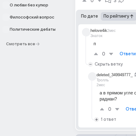
0
3
О любви без купюр
По дате
По рейтингу
Философский вопрос
Политические дебаты
helove4ik
2мес
Знаток
п
Смотреть все
0
Ответи
Скрыть ветку
deleted_349949777_
Тролль
2мес
а в прямом угле с
радиан? 
0
Отве
1 ответ