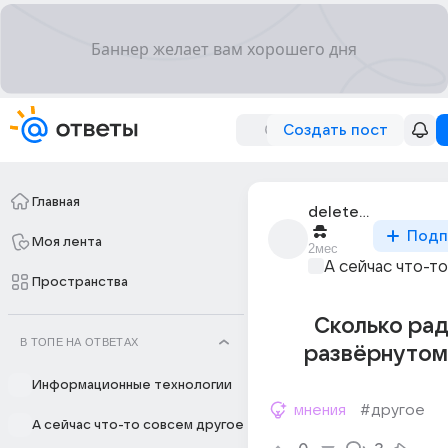
Создать пост
Главная
deleted_349949777_
Подп
Моя лента
2мес
А сейчас что-т
Пространства
Сколько рад
В ТОПЕ НА ОТВЕТАХ
развëрнутом
Информационные технологии
мнения
#другое
А сейчас что-то совсем другое