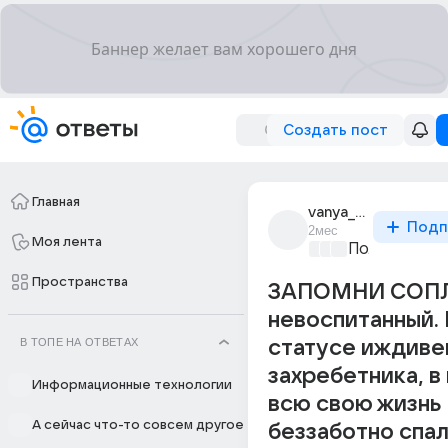
Создать пост
Главная
vanya_bibip3
Подп
2мес
Моя лента
Политически
Пространства
ЗАПОМНИ СОП
невоспитанный.
В ТОПЕ НА ОТВЕТАХ
статусе иждиве
захребетника, в
Информационные технологии
всю свою жизнь
А сейчас что-то совсем другое
беззаботно спа