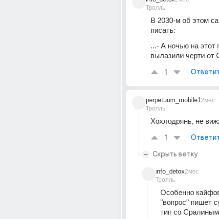
Тролль
В 2030-м об этом са
писать:
...- А ночью на этот 
вылазили черти от 
1
Ответи
perpetuum_mobile1
2мес
Тролль
Хохлодрянь, не ви
1
Ответи
Скрыть ветку
info_detox
2мес
Тролль
Особенно кайфово
"вопрос" пишет 
тип со Сралиным 