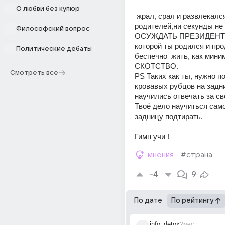
О любви без купюр
 жрал, срал и развлекался за  счёт 
родителей,ни секунды не 
Философский вопрос
ОСУЖДАТЬ ПРЕЗИДЕНТА
которой ты родился и пр
Политические дебаты
беспечно  жить, как мини
СКОТСТВО. 
Смотреть все
PS Таких как ты, нужно по
кровавых рубцов на задни
научились отвечать за св
Твоё дело научиться само
задницу подтирать. 
Гимн учи !
мнения
#страна
-4
9
По дате
По рейтингу
info_detox
2мес