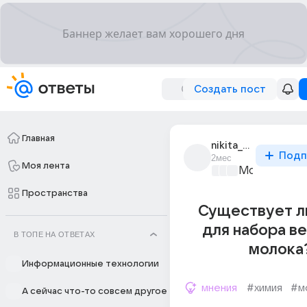
Создать пост
Главная
nikita_williamson
Подп
2мес
Моя лента
Мозговой ш
Пространства
Существует л
для набора ве
В ТОПЕ НА ОТВЕТАХ
молока
Информационные технологии
мнения
#химия
#м
А сейчас что-то совсем другое