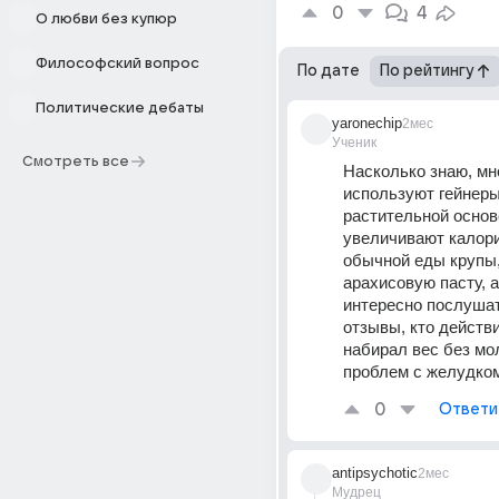
0
4
О любви без купюр
Философский вопрос
По дате
По рейтингу
Политические дебаты
yaronechip
2мес
Ученик
Смотреть все
Насколько знаю, мно
используют гейнеры 
растительной основе
увеличивают калори
обычной еды крупы, 
арахисовую пасту, а
интересно послушат
отзывы, кто действи
набирал вес без мол
проблем с желудком
0
Ответи
antipsychotic
2мес
Мудрец