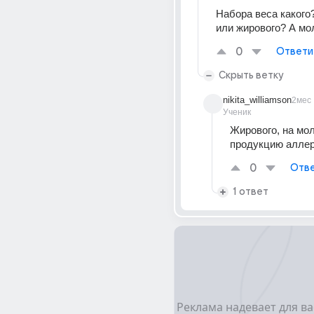
Набора веса какого
или жирового? А мо
0
Ответи
Скрыть ветку
nikita_williamson
2мес
Ученик
Жирового, на мол
продукцию аллер
0
Отве
1 ответ