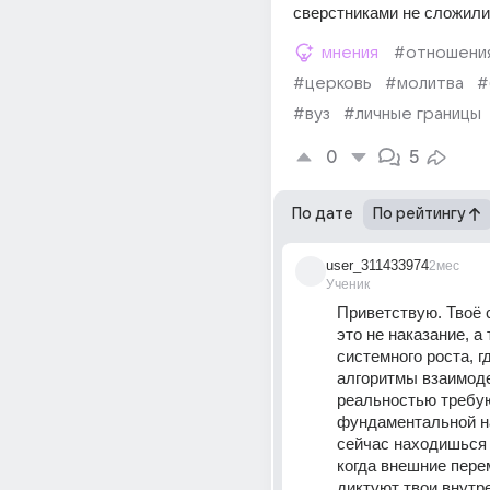
сверстниками не сложили
мнения
#отношени
#церковь
#молитва
#
#вуз
#личные границы
0
5
По дате
По рейтингу
user_311433974
2мес
Ученик
Приветствую. Твоё 
это не наказание, а 
системного роста, г
алгоритмы взаимоде
реальностью требую
фундаментальной на
сейчас находишься в
когда внешние пере
диктуют твои внутре