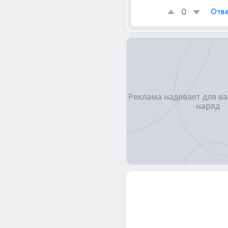
0
Отве