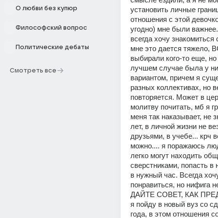
О любви без купюр
установить личные границ
отношения с этой девочкой
Философский вопрос
угодно) мне были важнее. 
всегда хочу знакомиться 
Политические дебаты
мне это дается тяжело, 
выбирали кого-то еще, но н
лучшем случае была у ни
Смотреть все
вариантом, причем я суще
разных коллективах, но ве
повторяется. Может в цер
молитву почитать, мб я гре
меня так наказывает, не з
лет, в личной жизни не везе
друзьями, в учебе... крч ве
можно.... я поражаюсь лю
легко могут находить общ
сверстниками, попасть в 
в нужный час. Всегда хочу
понравиться, но нифига не
ДАЙТЕ СОВЕТ, КАК ПРЕ
я пойду в новый вуз со с
года, в этом отношения со