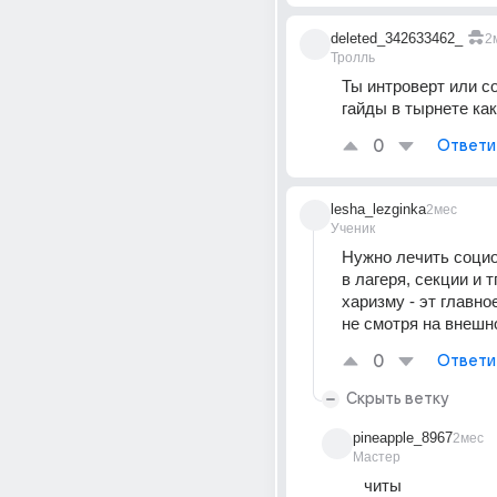
deleted_342633462_
2
Тролль
Ты интроверт или со
гайды в тырнете как
0
Ответи
lesha_lezginka
2мес
Ученик
Нужно лечить социо
в лагеря, секции и т
харизму - эт главное
не смотря на внешн
0
Ответи
Скрыть ветку
pineapple_8967
2мес
Мастер
читы