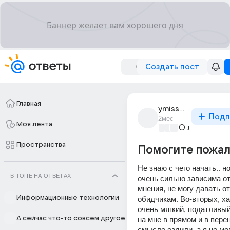
Создать пост
Главная
ymissmary
Подп
2мес
Моя лента
О любви без
Пространства
Помогите пожал
Не знаю с чего начать.. но
В ТОПЕ НА ОТВЕТАХ
очень сильно зависима от
мнения, не могу давать от
Информационные технологии
обидчикам. Во-вторых, ха
очень мягкий, податливый
А сейчас что-то совсем другое
на мне в прямом и в пере
смысле ездили, а я не мог