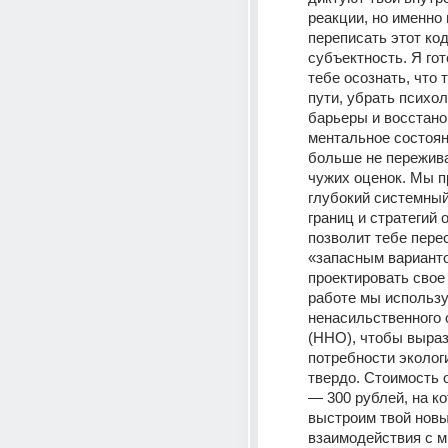
реакции, но именно 
переписать этот код
субъектность. Я гот
тебе осознать, что 
пути, убрать психол
барьеры и восстано
ментальное состоян
больше не пережива
чужих оценок. Мы п
глубокий системный
границ и стратегий 
позволит тебе перес
«запасным варианто
проектировать свое 
работе мы использу
ненасильственного 
(ННО), чтобы выраз
потребности экологи
твердо. Стоимость о
— 300 рублей, на ко
выстроим твой новы
взаимодействия с м