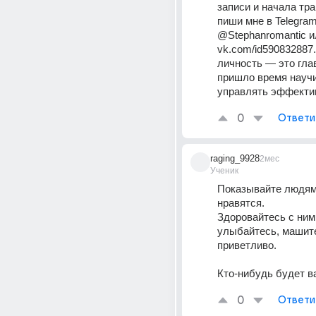
записи и начала тр
пиши мне в Telegram:
@Stephanromantic ил
vk.com/id590832887.
личность — это глав
пришло время научи
управлять эффекти
0
Ответи
raging_9928
2мес
Ученик
Показывайте людям,
нравятся. 
Здоровайтесь с ними
улыбайтесь, машите
приветливо. 
Кто-нибудь будет ва
0
Ответи