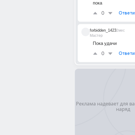
пока
0
Ответи
forbidden_1423
2мес
Мастер
Пока удачи
0
Ответи