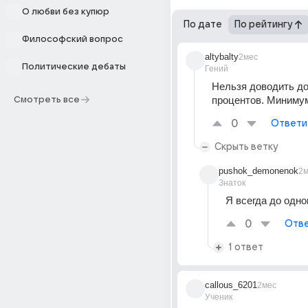
О любви без купюр
По дате
По рейтингу
Философский вопрос
altybalty
2мес
Политические дебаты
Гений
Нельзя доводить до 
процентов. Миниму
Смотреть все
0
Ответи
Скрыть ветку
pushok_demonenok
2м
Знаток
Я всегда до одно
0
Отве
1 ответ
callous_6201
2мес
Ученик