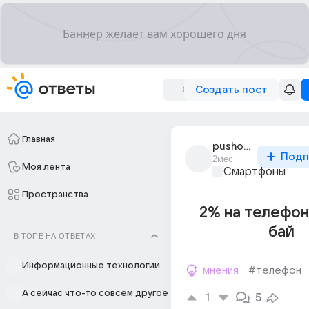
Создать пост
Главная
pushok_demonenok
Подп
2мес
Моя лента
Смартфоны
Пространства
2% на телефон
бай
В ТОПЕ НА ОТВЕТАХ
Информационные технологии
мнения
#телефон
А сейчас что-то совсем другое
1
5