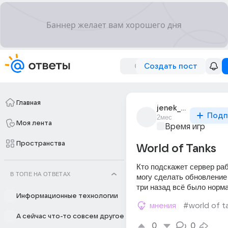
Создать пост
Главная
jenek_74
Подп
2мес
Моя лента
Время игр
Пространства
World of Tanks
Кто подскажет сервер раб
В ТОПЕ НА ОТВЕТАХ
могу сделать обновление 
три назад всё было норма
Информационные технологии
мнения
#world of t
А сейчас что-то совсем другое
0
0