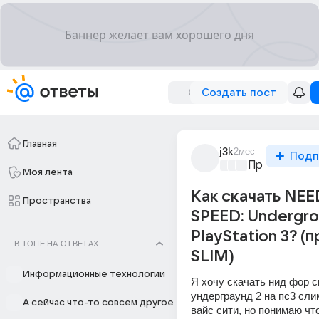
Создать пост
Главная
j3k
2мес
Подп
Проблемы с 
Моя лента
Как скачать NE
Пространства
SPEED: Undergro
PlayStation 3? (
В ТОПЕ НА ОТВЕТАХ
SLIM)
Информационные технологии
Я хочу скачать нид фор с
ундерграунд 2 на пс3 слим,
А сейчас что-то совсем другое
вайс сити, но понимаю что