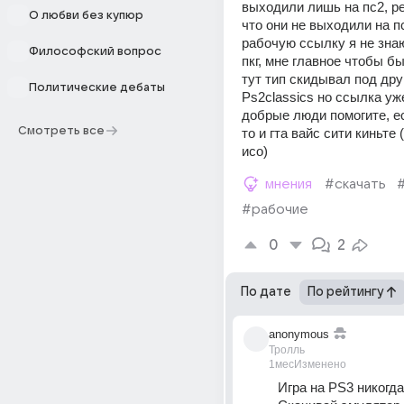
выходили лишь на пс2, ре
О любви без купюр
что они не выходили на пс
рабочую ссылку я не знаю,
Философский вопрос
пкг, мне главное чтобы бы
тут тип скидывал под дру
Политические дебаты
Ps2classics но ссылка уже
добрые люди помогите, ес
Смотреть все
то и гта вайс сити киньте 
исо)
мнения
#скачать
#рабочие
0
2
По дате
По рейтингу
anonymous
Тролль
1мес
Изменено
Игра на PS3 никогда