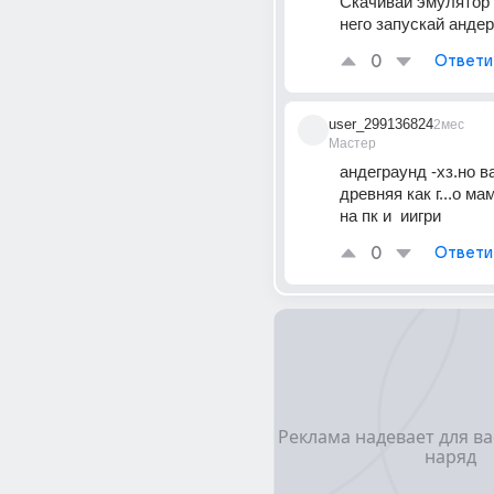
Скачивай эмулятор и
него запускай андер
0
Ответи
user_299136824
2мес
Мастер
андеграунд -хз.но ва
древняя как г...о ма
на пк и  иигри
0
Ответи