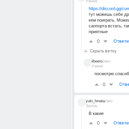
Ученик
https://discord.gg/co
тут можешь себе дру
кем поиграть. Можеш
саппорта встать, та
приятные
0
Ответи
Скрыть ветку
libeero
2мес
Ученик
посмотрю спаси
0
Отве
yuki_hinata
2мес
Тролль
В какие
0
Ответи