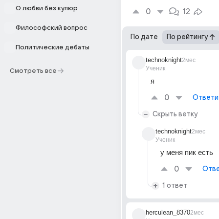
О любви без купюр
0
12
Философский вопрос
По дате
По рейтингу
Политические дебаты
technoknight
2мес
Ученик
Смотреть все
я
0
Ответи
Скрыть ветку
technoknight
2мес
Ученик
у меня пик есть 
0
Отве
1 ответ
herculean_8370
2мес