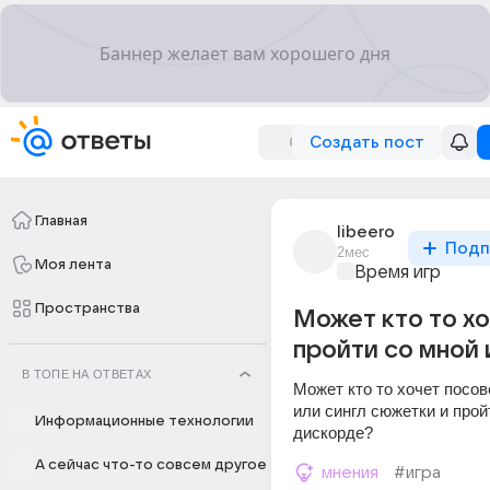
Создать пост
Главная
libeero
Подп
2мес
Моя лента
Время игр
Пространства
Может кто то х
пройти со мной 
В ТОПЕ НА ОТВЕТАХ
Может кто то хочет посов
или сингл сюжетки и пройт
Информационные технологии
дискорде? 
А сейчас что-то совсем другое
мнения
#игра