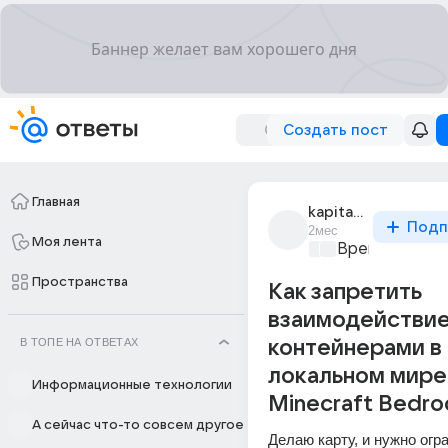
Создать пост
Главная
kapitan_noriega
Подп
2мес
Моя лента
Время игр
+1
Пространства
Как запретить
взаимодействие
В ТОПЕ НА ОТВЕТАХ
контейнерами в
локальном мире
Информационные технологии
Minecraft Bedroc
А сейчас что-то совсем другое
Делаю карту, и нужно огра