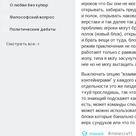
игроков что бы они не мог
О любви без купюр
открывать, забирать пред
и полок, открывать накова
Философский вопрос
верстаки и так далее так д
проблема: игроки могут бр
Политические дебаты
полок (новый блок), откры
и брать вещи от туда, бло
Смотреть все
режим приключения не пом
работают только с рамками
жопу, типа я могу засунут
нее но не могу вытащить л
Выключать опцию "взаимо
контейнерами" у каждого и
отдельности это же пизде
+хуй проследишь, так что
то знающий подскажет как
есть, может команды спе
может можно использовать
блоки которые банально с
верх сундуков или что то
знания
#minecraft